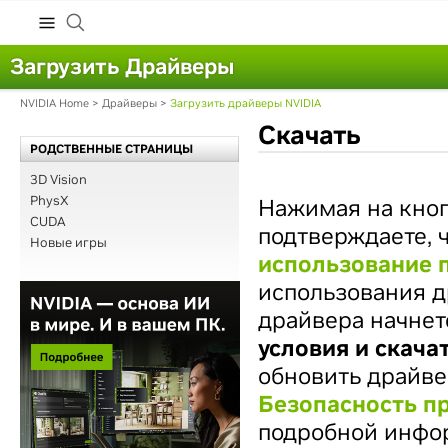
Загрузить Драйверы
NVIDIA Home
>
Драйверы
>
Загрузить драйверы NVIDIA
Скачать
РОДСТВЕННЫЕ СТРАНИЦЫ
3D Vision
PhysX
Нажимая на кно
CUDA
подтверждаете, 
Новые игры
использование 
использования д
драйвера начнет
условия и скача
обновить драйве
Безопасность п
подробной инфо