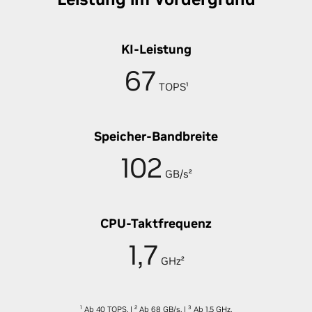
KI-Leistung
67
TOPS¹
Speicher-Bandbreite
102
GB/s²
CPU-Taktfrequenz
1,7
GHz²
1
2
3
Ab 40 TOPS.
|
Ab 68 GB/s.
|
Ab 1,5 GHz.