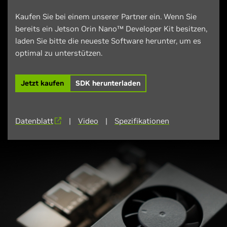
Kaufen Sie bei einem unserer Partner ein. Wenn Sie
bereits ein Jetson Orin Nano™ Developer Kit besitzen,
laden Sie bitte die neueste Software herunter, um es
optimal zu unterstützen.
Jetzt kaufen
SDK herunterladen
Datenblatt
|
Video
|
Spezifikationen