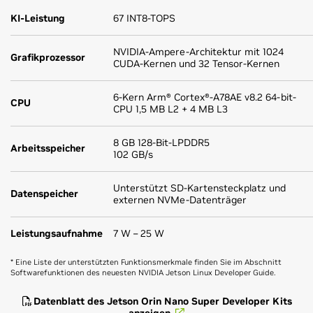
KI-Leistung
67 INT8-TOPS
NVIDIA-Ampere-Architektur mit 1024
Grafikprozessor
CUDA-Kernen und 32 Tensor-Kernen
6-Kern Arm® Cortex®-A78AE v8.2 64-bit-
CPU
CPU 1,5 MB L2 + 4 MB L3
8 GB 128-Bit-LPDDR5
Arbeitsspeicher
102 GB/s
Unterstützt SD-Kartensteckplatz und
Datenspeicher
externen NVMe-Datenträger
Leistungsaufnahme
7 W – 25 W
* Eine Liste der unterstützten Funktionsmerkmale finden Sie im Abschnitt
Softwarefunktionen des neuesten NVIDIA Jetson Linux Developer Guide.
Datenblatt des Jetson Orin Nano Super Developer Kits