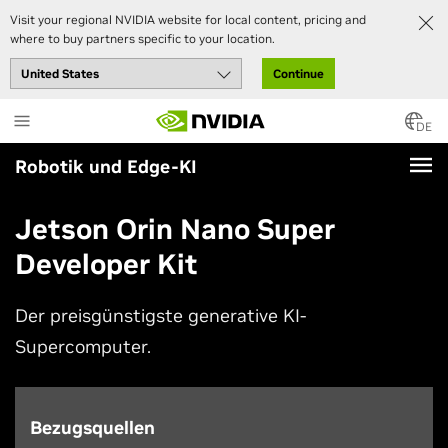
Visit your regional NVIDIA website for local content, pricing and
where to buy partners specific to your location.
Continue
Skip
to
DE
main
Robotik und Edge-KI
content
Jetson Orin Nano Super
Developer Kit
Der preisgünstigste generative KI-
Supercomputer.
Bezugsquellen