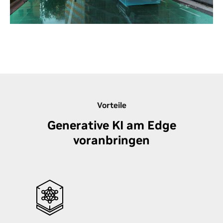
für Anwendungen wie reibungslosen Einzelhandel,
Bestandsverwaltung, Verkehr in Smart-Citys,
Fabrikinspektionen und Gesundheitswesen. Mit
Metropolis können Sie KI- und IoT-Anwendungen
vom Edge bis zur Cloud erstellen, bereitstellen und
skalieren.
NVIDIA Metropolis
Vorteile
Generative KI am Edge
voranbringen