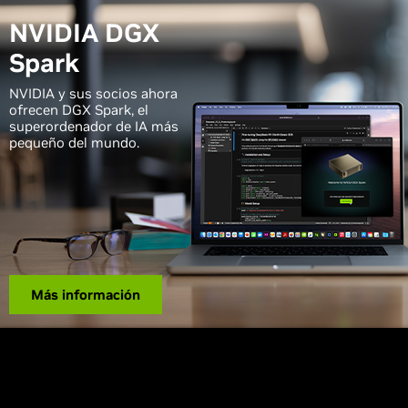
NVIDIA DGX
Spark
NVIDIA y sus socios ahora
ofrecen DGX Spark, el
superordenador de IA más
pequeño del mundo.
Más información