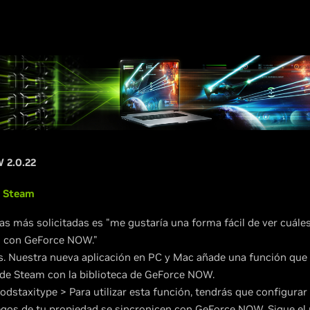
 2.0.22
e Steam
cas más solicitadas es "me gustaría una forma fácil de ver cuále
 con GeForce NOW."
. Nuestra nueva aplicación en PC y Mac añade una función que t
a de Steam con la biblioteca de GeForce NOW.
odstaxitype > Para utilizar esta función, tendrás que configur
egos de tu propiedad se sincronicen con GeForce NOW. Sigue el 