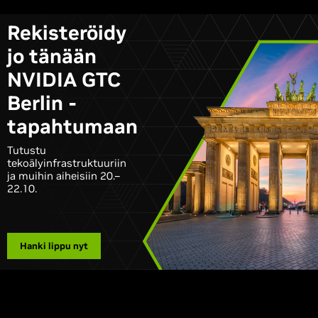
\
Rekisteröidy
jo tänään
NVIDIA GTC
Berlin -
tapahtumaan
Tutustu
tekoälyinfrastruktuuriin
ja muihin aiheisiin 20.–
22.10.
Hanki lippu nyt