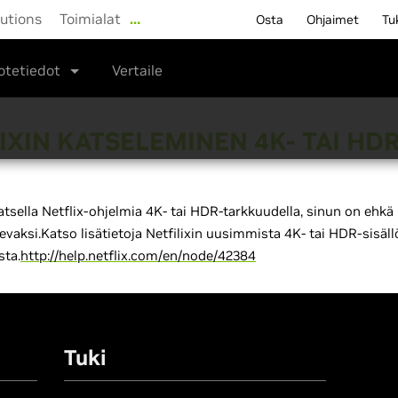
lutions
Toimialat
…
Osta
Ohjaimet
Tu
otetiedot
Vertaile
IXIN KATSELEMINEN 4K- TAI H
atsella Netflix-ohjelmia 4K- tai HDR-tarkkuudella, sinun on ehkä p
ukevaksi.Katso lisätietoja Netfilixin uusimmista 4K- tai HDR-sisä
sta.
http://help.netflix.com/en/node/42384
Tuki