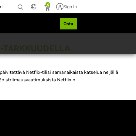
0
ki
Sign In
FI
Osta
DR-TARKKUUDELLA
äivitettävä Netflix-tilisi samanaikaista katselua neljällä
llön striimausvaatimuksista Netflixin