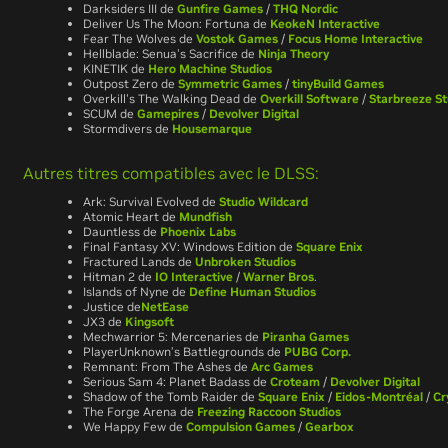
Darksiders III de
Gunfire Games
/
THQ Nordic
Deliver Us The Moon: Fortuna de
KeokeN Interactive
Fear The Wolves de
Vostok Games
/
Focus Home Interactive
Hellblade: Senua's Sacrifice de
Ninja Theory
KINETIK de
Hero Machine Studios
Outpost Zero de
Symmetric Games
/
tinyBuild Games
Overkill's The Walking Dead de
Overkill Software
/
Starbreeze St
SCUM de
Gamepires
/
Devolver Digital
Stormdivers de
Housemarque
Autres titres compatibles avec le DLSS:
Ark: Survival Evolved de
Studio Wildcard
Atomic Heart
de
Mundfish
Dauntless
de
Phoenix Labs
Final Fantasy XV: Windows Edition
de
Square Enix
Fractured Lands
de
Unbroken Studios
Hitman 2
de
IO Interactive
/
Warner Bros
.
Islands of Nyne
de
Define Human Studios
Justice
de
NetEase
JX3 de
Kingsoft
Mechwarrior 5: Mercenaries
de
Piranha Games
PlayerUnknown’s Battlegrounds de
PUBG Corp.
Remnant: From The Ashes
de
Arc Games
Serious Sam 4: Planet Badass
de
Croteam
/
Devolver Digital
Shadow of the Tomb Raider de
Square Enix
/
Eidos-Montréal
/
Cr
The Forge Arena
de
Freezing Raccoon Studios
We Happy Few
de
Compulsion Games
/
Gearbox