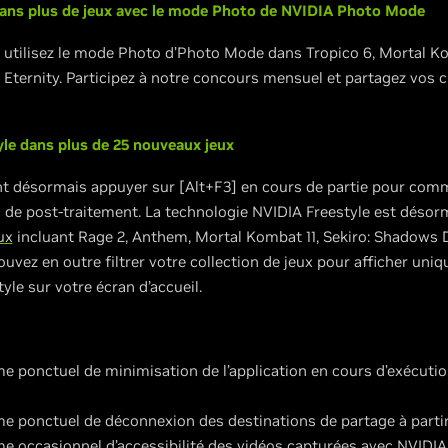
dans plus de jeux avec le mode Photo de NVIDIA Photo Mode
 utilisez le mode Photo d’Photo Mode dans Tropico 6, Mortal Kom
 Eternity. Participez à notre concours mensuel et partagez vos c
yle dans plus de 25 nouveaux jeux
nt désormais appuyer sur [Alt+F3] en cours de partie pour com
es de post-traitement. La technologie NVIDIA Freestyle est désor
ux
incluant Rage 2, Anthem, Mortal Kombat 11, Sekiro: Shadows Die
uvez en outre filtrer votre collection de jeux pour afficher uniq
le sur votre écran d’accueil.
e ponctuel de minimisation de l’application en cours d’exécution 
e ponctuel de déconnexion des destinations de partage à partir d
e occasionnel d’accessibilité des vidéos capturées avec NVIDIA 