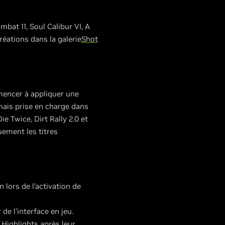
bat 11, Soul Calibur VI, A
réations dans la galerie
Shot
mencer à appliquer une
mais prise en charge dans
 Twice, Dirt Rally 2.0 et
uement les titres
lors de l’activation de
e l’interface en jeu.
Highlights après leur