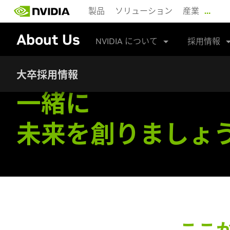
Skip
製品
ソリューション
産業
…
to
main
About Us
content
NVIDIA について
採用情報
大卒採用情報
一緒に
未来を創りましょ