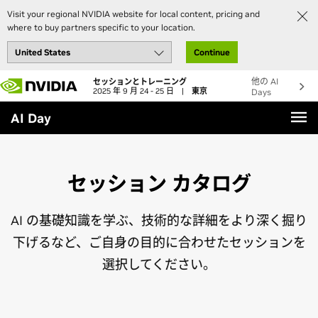
Visit your regional NVIDIA website for local content, pricing and
where to buy partners specific to your location.
Continue
Skip
他の AI
セッションとトレーニング
to
2025 年 9 月 24 - 25 日
|
東京
Days
main
AI Day
content
セッション カタログ
AI の基礎知識を学ぶ、技術的な詳細をより深く掘り
下げるなど、ご自身の目的に合わせたセッションを
選択してください。