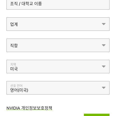
조직 / 대학교 이름
업계
업계
직함
직함
지역
미국
선호 언어
영어(미국)
NVIDIA 개인정보보호정책