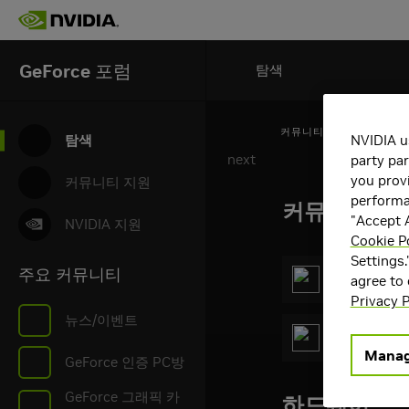
GeForce
포럼
탐색
커뮤니티
NVIDIA u
탐색
next
party par
you provi
커뮤니티 지원
performan
커뮤니티 톡
"Accept A
NVIDIA 지원
Cookie Po
Settings.
주요 커뮤니티
GeForce 인
agree to
Privacy P
뉴스/이벤트
뉴스/이벤트
Manag
GeForce 인증 PC방
GeForce 그래픽 카
하드웨어