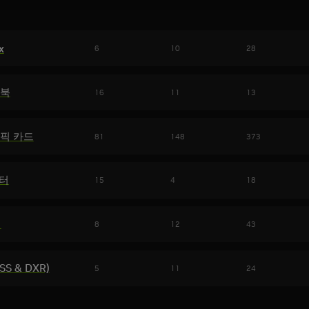
x
6
10
28
트북
16
11
13
래픽 카드
81
148
373
니터
15
4
18
리
8
12
43
SS & DXR)
5
11
24