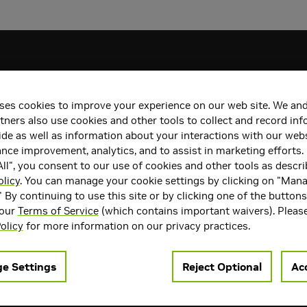
ses cookies to improve your experience on our web site. We and
tners also use cookies and other tools to collect and record in
de as well as information about your interactions with our webs
ce improvement, analytics, and to assist in marketing efforts. 
ll", you consent to our use of cookies and other tools as descri
licy
. You can manage your cookie settings by clicking on "Man
" By continuing to use this site or by clicking one of the button
증 PC방
 our
Terms of Service
(which contains important waivers). Pleas
11
7
11
olicy
for more information on our privacy practices.
12
115
170
e Settings
Reject Optional
Acc