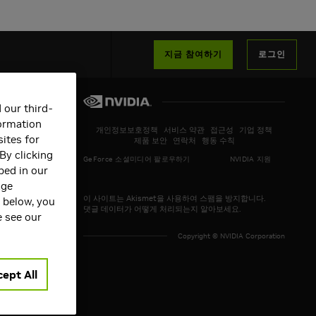
지금 참여하기
로그인
 our third-
formation
개인정보보호정책
서비스 약관
접근성
기업 정책
ites for
제품 보안
연락처
행동 수칙
By clicking
GeForce 소셜미디어 팔로우하기
NVIDIA 지원
bed in our
age
이 사이트는 Akismet을 사용하여 스팸을 방지합니다.
s below, you
댓글 데이터가 어떻게 처리되는지 알아보세요.
e see our
Copyright © NVIDIA Corporation
ept All