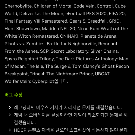
Chernobylite, Children of Morta, Code Vein, Control, Cube
World, Deliver Us The Moon, eFootball PES 2020, FIFA 20,
Final Fantasy VIII Remastered, Gears 5, Greedfall, GRID,
Hunt Showdown, Madden NFL 20, Ni no Kuni Wrath of the
White Witch Remastered, ONINAKI, Planetside Arena,
Plants vs. Zombies: Battle for Neighborville, Remnant:
From the Ashes, SCP: Secret Laboratory, Silver Chains,
Spyro Reignited Trilogy, The Dark Pictures Anthology: Man
of Medan, The Isle, The Surge 2, Tom Clancy’s Ghost Recon
Breakpoint, Trine 4: The Nightmare Prince, UBOAT,
Wolfenstein: Cyberpilot입니다.
버그 수정
레코딩하면 마우스 커서가 사라지던 문제를 해결했습니다.
게임 내 오버레이를 활성화하면 게임이 최소화되던 문제를 해
결했습니다.
HDCP 콘텐츠 재생을 닫으면 스크린샷이 작동하지 않던 문제