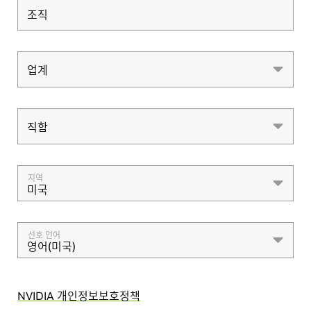
조직
업계
업계
직함
직함
지역
미국
선호 언어
영어(미국)
NVIDIA 개인정보보호정책