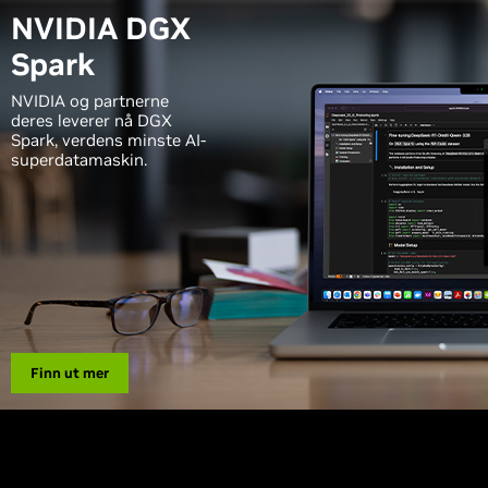
NVIDIA DGX
Spark
NVIDIA og partnerne
deres leverer nå DGX
Spark, verdens minste AI-
superdatamaskin.
Finn ut mer