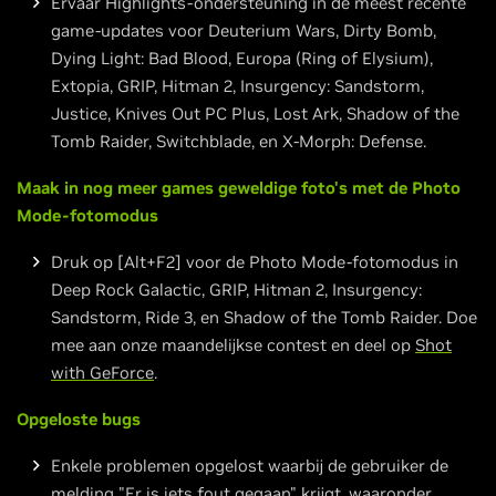
Ervaar Highlights-ondersteuning in de meest recente
game-updates voor Deuterium Wars, Dirty Bomb,
Dying Light: Bad Blood, Europa (Ring of Elysium),
Extopia, GRIP, Hitman 2, Insurgency: Sandstorm,
Justice, Knives Out PC Plus, Lost Ark, Shadow of the
Tomb Raider, Switchblade, en X-Morph: Defense.
Maak in nog meer games geweldige foto's met de Photo
Mode-fotomodus
Druk op [Alt+F2] voor de Photo Mode-fotomodus in
Deep Rock Galactic, GRIP, Hitman 2, Insurgency:
Sandstorm, Ride 3, en Shadow of the Tomb Raider. Doe
mee aan onze maandelijkse contest en deel op
Shot
with GeForce
.
Opgeloste bugs
Enkele problemen opgelost waarbij de gebruiker de
melding "Er is iets fout gegaan" krijgt, waaronder