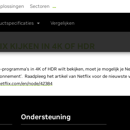
plossingen
Sectoren
…
Shop
Stuurprogramma's
Ondersteuni
uctspecificaties
Vergelijken
IX KIJKEN IN 4K OF HDR
ix-programma's in 4K of HDR wilt bekijken, moet je mogelijk je N
nnement'. Raadpleeg het artikel van Netflix voor de nieuwste 
.netflix.com/en/node/42384
Ondersteuning