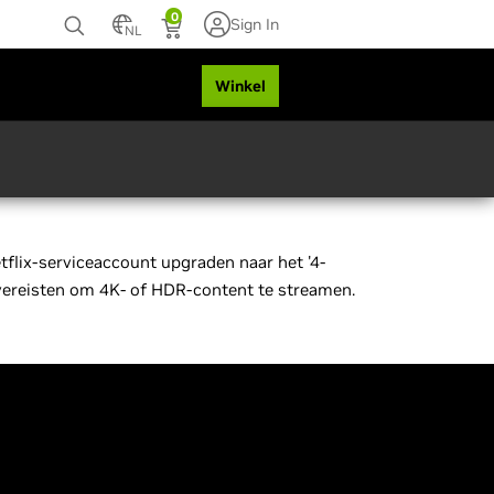
0
Sign In
NL
ng
Winkel
etflix-serviceaccount upgraden naar het '4-
vereisten om 4K- of HDR-content te streamen.