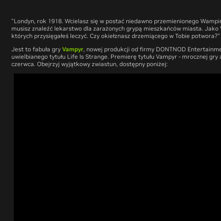
"Londyn, rok 1918. Wcielasz się w postać niedawno przemienionego
Wampi
musisz znaleźć lekarstwo dla zarażonych grypą mieszkańców miasta. Jako
których przysięgałeś leczyć. Czy okiełznasz drzemiącego w Tobie potwora?"
Jest to fabuła gry
Vampyr
, nowej produkcji od firmy DONTNOD Entertainme
uwielbianego tytułu Life Is Strange. Premierę tytułu
Vampyr
- mrocznej gry 
czerwca. Obejrzyj wyjątkowy zwiastun, dostępny poniżej: