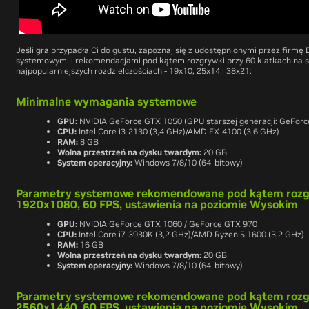
Jeśli gra przypadła Ci do gustu, zapoznaj się z udostępnionymi przez fi
systemowymi i rekomendacjami pod kątem rozgrywki przy 60 klatkach na 
najpopularniejszych rozdzielczościach - 19x10, 25x14 i 38x21:
Minimalne wymagania systemowe
GPU:
NVIDIA GeForce GTX 1050 (GPU starszej generacji: GeForc
CPU:
Intel Core i3-2130 (3,4 GHz)/AMD FX-4100 (3,6 GHz)
RAM:
8 GB
Wolna przestrzeń na dysku twardym:
20 GB
System operacyjny:
Windows 7/8/10 (64-bitowy)
Parametry systemowe rekomendowane pod kątem rozgry
1920x1080, 60 FPS, ustawienia na poziomie Wysokim
GPU:
NVIDIA GeForce GTX 1060 / GeForce GTX 970
CPU:
Intel Core i7-3930K (3,2 GHz)/AMD Ryzen 5 1600 (3,2 GHz)
RAM:
16 GB
Wolna przestrzeń na dysku twardym:
20 GB
System operacyjny:
Windows 7/8/10 (64-bitowy)
Parametry systemowe rekomendowane pod kątem rozgry
2560x1440, 60 FPS, ustawienia na poziomie Wysokim