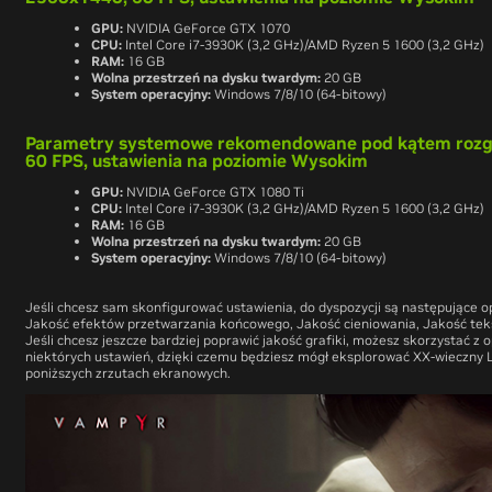
GPU:
NVIDIA GeForce GTX 1070
CPU:
Intel Core i7-3930K (3,2 GHz)/AMD Ryzen 5 1600 (3,2 GHz)
RAM:
16 GB
Wolna przestrzeń na dysku twardym:
20 GB
System operacyjny:
Windows 7/8/10 (64-bitowy)
Parametry systemowe rekomendowane pod kątem rozgry
60 FPS, ustawienia na poziomie Wysokim
GPU:
NVIDIA GeForce GTX 1080 Ti
CPU:
Intel Core i7-3930K (3,2 GHz)/AMD Ryzen 5 1600 (3,2 GHz)
RAM:
16 GB
Wolna przestrzeń na dysku twardym:
20 GB
System operacyjny:
Windows 7/8/10 (64-bitowy)
Jeśli chcesz sam skonfigurować ustawienia, do dyspozycji są następujące op
Jakość efektów przetwarzania końcowego, Jakość cieniowania, Jakość tekstu
Jeśli chcesz jeszcze bardziej poprawić jakość grafiki, możesz skorzystać z op
niektórych ustawień, dzięki czemu będziesz mógł eksplorować XX-wieczny L
poniższych zrzutach ekranowych.