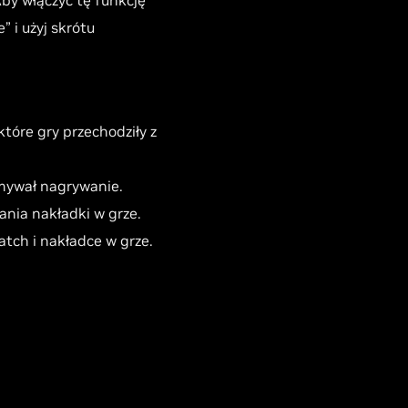
by włączyć tę funkcję
 i użyj skrótu
óre gry przechodziły z
mywał nagrywanie.
nia nakładki w grze.
ch i nakładce w grze.