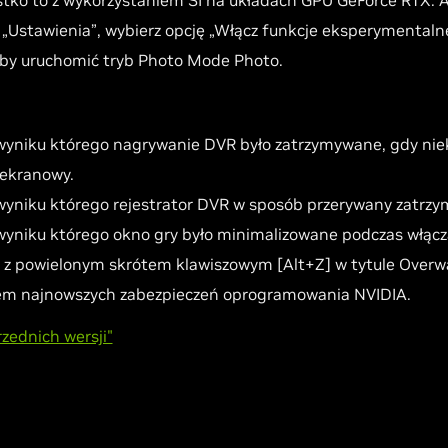
stko to z wykorzystaniem SI na układach GPU GeForce RTX. A
 „Ustawienia”, wybierz opcję „Włącz funkcje eksperymentalne”
aby uruchomić tryb Photo Mode Photo.
yniku którego nagrywanie DVR było zatrzymywane, gdy niekt
oekranowy.
yniku którego rejestrator DVR w sposób przerywany zatrzy
yniku którego okno gry było minimalizowane podczas włącza
 powielonym skrótem klawiszowym [Alt+Z] w tytule Overwat
em najnowszych zabezpieczeń oprogramowania NVIDIA.
zednich wersji"