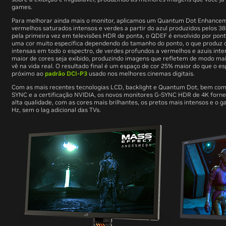
games.
Para melhorar ainda mais o monitor, aplicamos um Quantum Dot Enhanceme
vermelhos saturados intensos e verdes a partir do azul produzidos pelos 3
pela primeira vez em televisões HDR de ponta, o QDEF é envolvido por po
uma cor muito específica dependendo do tamanho do ponto, o que produz c
intensas em todo o espectro, de verdes profundos a vermelhos e azuis inte
maior de cores seja exibido, produzindo imagens que refletem de modo mai
vê na vida real. O resultado final é um espaço de cor 25% maior do que o es
próximo ao
padrão DCI-P3
usado nos melhores cinemas digitais.
Com as mais recentes tecnologias LCD, backlight e Quantum Dot, bem como
SYNC e a certificação NVIDIA, os novos monitores G-SYNC HDR de 4K forn
alta qualidade, com as cores mais brilhantes, os pretos mais intensos e o 
Hz, sem o lag adicional das TVs.