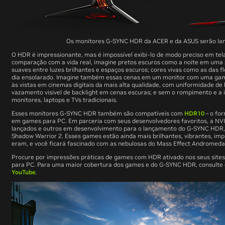
Os monitores G-SYNC HDR da ACER e da ASUS serão lan
O HDR é impressionante, mas é impossível exibi-lo de modo preciso em tel
comparação com a vida real, imagine pretos escuros como a noite em uma zo
suaves entre luzes brilhantes e espaços escuros; cores vivas como as das f
dia ensolarado. Imagine também essas cenas em um monitor com uma gama
às vistas em cinemas digitais da mais alta qualidade, com uniformidade de 
vazamento visível de backlight em cenas escuras; e sem o rompimento e a
monitores, laptops e TVs tradicionais.
Esses monitores G-SYNC HDR também são compatíveis com
HDR10
– o fo
em games para PC. Em parceria com seus desenvolvedores favoritos, a NV
lançados e outros em desenvolvimento para o lançamento do G-SYNC HDR
Shadow Warrior 2
. Esses games estão ainda mais brilhantes, vibrantes, imp
eram, e você ficará fascinado com as nebulosas do
Mass Effect Andromeda
Procure por impressões práticas de games com HDR ativado nos seus sites
para PC. Para uma maior cobertura dos games e do G-SYNC HDR, consulte
YouTube
.