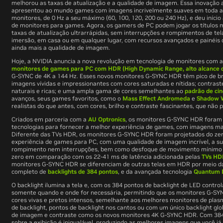
melhorou as taxas de atualização e a qualidade de imagem. Essa inovação 
apresentou ao mundo games com imagens incrivelmente suaves em toda a 
monitores, de 0 Hz a seu máximo (60, 100, 120, 200 ou 240 Hz), e deu iníc
de monitores para games. Agora, os gamers de PC podem jogar os títulos m
taxas de atualização ultrarrápidas, sem interrupções e rompimentos de te
imersão, em casa ou em qualquer lugar, com recursos avançados e painéis
ainda mais a qualidade de imagem.
Hoje, a NVIDIA anuncia a nova revolução em tecnologia de monitores com 
monitores de games para PC com HDR (High Dynamic Range, alto alcance 
G-SYNC de 4K a 144 Hz. Esses novos monitores G-SYNC HDR têm pico de bri
imagens vívidas e impressionantes com cores saturadas e nítidas; contraste
naturais e ricas; e uma ampla gama de cores semelhantes ao
padrão de ci
avanços, seus games favoritos, como o
Mass Effect Andromeda
e
Shadow W
realistas do que antes, com cores, brilho e contraste fascinantes, que não
Criados em parceria com a
AU Optronics
, os monitores G-SYNC HDR foram 
tecnologias para fornecer a melhor experiência de games, com imagens ma
Diferente das TVs HDR, os monitores G-SYNC HDR foram projetados do zer
experiência de games para PC, com uma qualidade de imagem incrível, a 
rompimento nem interrupções, bem como desfoque de movimento mínimo e
zero em comparação com os 22-41 ms de latência adicionada pelas
TVs HD
monitores G-SYNC HDR se diferenciam de outras telas em HDR por meio d
completo de
backlights de 384 pontos
, e da avançada tecnologia
Quantum 
O backlight ilumina a tela e, com os 384 pontos de backlight de LED control
somente quando e onde for necessária, permitindo que os monitores G-
cores vivas e pretos intensos, semelhante aos melhores monitores de pl
de backlight, pontos de backlight nos cantos ou com um único backlight glo
de imagem e contraste como os novos monitores 4K G-SYNC HDR. Com 384 p
sobre a exibição é inigualável, produzindo as melhores imagens que você j