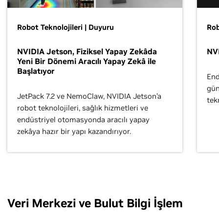
Robot Teknolojileri | Duyuru
Rob
NVIDIA Jetson, Fiziksel Yapay Zekâda
NV
Yeni Bir Dönemi Aracılı Yapay Zekâ ile
Başlatıyor
End
gün
JetPack 7.2 ve NemoClaw, NVIDIA Jetson’a
tek
robot teknolojileri, sağlık hizmetleri ve
endüstriyel otomasyonda aracılı yapay
zekâya hazır bir yapı kazandırıyor.
Veri Merkezi ve Bulut Bilgi İşlem