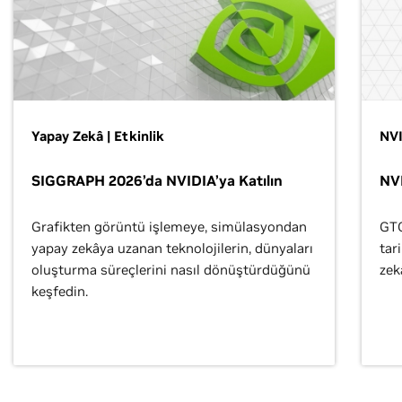
Yapay Zekâ | Etkinlik
NVI
SIGGRAPH 2026’da NVIDIA’ya Katılın
NV
Grafikten görüntü işlemeye, simülasyondan
GTC
yapay zekâya uzanan teknolojilerin, dünyaları
tar
oluşturma süreçlerini nasıl dönüştürdüğünü
zek
keşfedin.