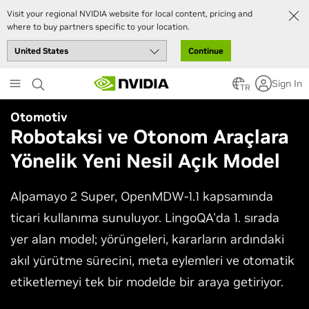
Visit your regional NVIDIA website for local content, pricing and
where to buy partners specific to your location.
Continue
Skip
Sign In
to
TR
main
Otomotiv
content
Robotaksi ve Otonom Araçlara
Yönelik Yeni Nesil Açık Model
Alpamayo 2 Super, OpenMDW-1.1 kapsamında
ticari kullanıma sunuluyor. LingoQA'da 1. sırada
yer alan model; yörüngeleri, kararların ardındaki
akıl yürütme sürecini, meta eylemleri ve otomatik
etiketlemeyi tek bir modelde bir araya getiriyor.