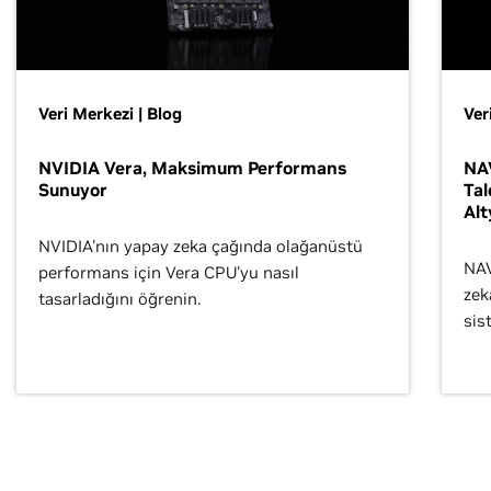
Veri Merkezi | Blog
Ver
NVIDIA Vera, Maksimum Performans
NAV
Sunuyor
Tal
Alt
NVIDIA'nın yapay zeka çağında olağanüstü
NAV
performans için Vera CPU'yu nasıl
zek
tasarladığını öğrenin.
sis
DSX
fab