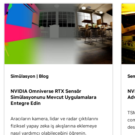
Simülasyon | Blog
Se
NVIDIA Omniverse RTX Sensör
NVI
Simülasyonunu Mevcut Uygulamalara
Ad
Entegre Edin
TSM
Aracıların kamera, lidar ve radar çıktılarını
com
fiziksel yapay zeka iş akışlarına eklemeye
des
nasıl yardımcı olabileceğini öğrenin.