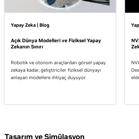
Yapay Zeka | Blog
Yap
Açık Dünya Modelleri ve Fiziksel Yapay
NV
Zekanın Sınırı
Ze
Robotik ve otonom araçlardan görsel yapay
NVI
zekaya kadar, geliştiriciler fiziksel dünyayı
Dee
anlayan modellere ihtiyaç duyuyor.
eld
Tasarım ve Simülasyon