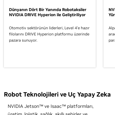
Dünyanın Dört Bir Yanında Robotaksiler
NVI
NVIDIA DRIVE Hyperion ile Geliştiriliyor
Yü
Otomotiv sektörünün liderleri, Level 4'e hazır
Alp
filolarını DRIVE Hyperion platformu üzerinde
ara
pazara sunuyor.
par
Robot Teknolojileri ve Uç Yapay Zeka
NVIDIA Jetson™ ve Isaac™ platformları,
üretim, lojistik, sağlık, akıllı şehirler ve