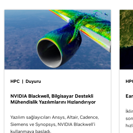
HPC | Duyuru
HP
NVIDIA Blackwell, Bilgisayar Destekli
Ear
Mühendislik Yazılımlarını Hızlandırıyor
İkl
Yazılım sağlayıcıları Ansys, Altair, Cadence,
son
Siemens ve Synopsys, NVIDIA Blackwell'i
hız
kullanmaya başladı.