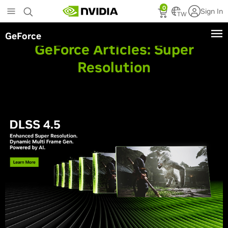
Skip
0
Sign In
to
TW
main
GeForce
content
GeForce Articles:
Super
Resolution