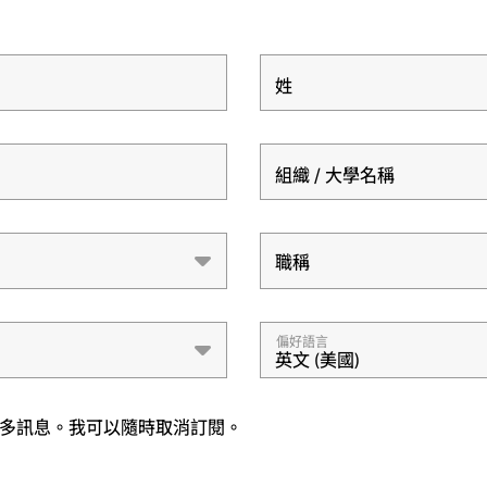
姓
組織 / 大學名稱
職稱
職稱
偏好語言
英文 (美國)
與更多訊息。我可以隨時取消訂閱。