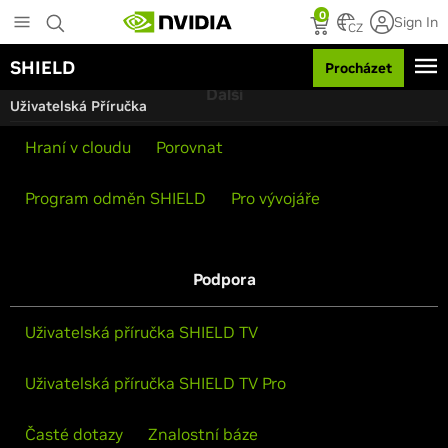
S
0
Sign In
k
CZ
i
SHIELD
Procházet
p
t
Další
Uživatelská Příručka
o
m
Hraní v cloudu
Porovnat
a
i
n
Program odměn SHIELD
Pro vývojáře
c
o
n
t
Podpora
e
n
t
Uživatelská příručka SHIELD TV
Uživatelská příručka SHIELD TV Pro
Časté dotazy
Znalostní báze