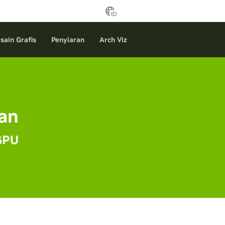
ID
sain Grafis
Penyiaran
Arch Viz
an
 GPU