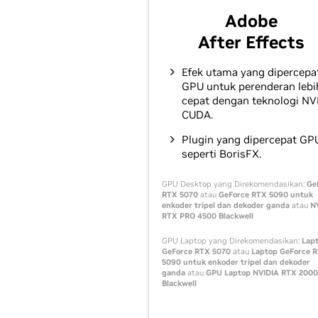
Adobe
After Effects
Efek utama yang dipercepa
GPU untuk perenderan lebi
cepat dengan teknologi NV
CUDA.
Plugin yang dipercepat GP
seperti BorisFX.
GPU Desktop yang Direkomendasikan:
Ge
RTX 5070
atau
GeForce RTX 5090 untuk
enkoder tripel dan dekoder ganda
atau
N
RTX PRO 4500 Blackwell
GPU Laptop yang Direkomendasikan:
Lap
GeForce RTX 5070
atau
Laptop GeForce 
5090 untuk enkoder tripel dan dekoder
ganda
atau
GPU Laptop NVIDIA RTX 2000
Blackwell