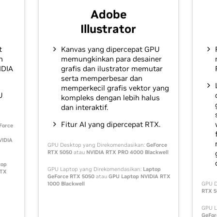
Adobe
Illustrator
t
Kanvas yang dipercepat GPU
h
memungkinkan para desainer
IDIA
grafis dan ilustrator memutar
serta memperbesar dan
memperkecil grafis vektor yang
U
kompleks dengan lebih halus
dan interaktif.
Fitur AI yang dipercepat RTX.
Force
VIDIA
GPU Desktop yang Direkomendasikan:
GeForce
RTX 5050
atau
NVIDIA RTX PRO 4000 Blackwell
top
GPU Laptop yang Direkomendasikan:
Laptop
RTX
GeForce RTX 5050
atau
GPU Laptop NVIDIA RTX
1000 Blackwell
GPU D
RTX 
GPU L
GeFor