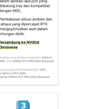
dalam aplikasi apa pun yang
didukung Iray dan kompatibel
dengan MDL.
Pembakaran oklusi ambien dan
cahaya yang dipercepat RTX
mengoptimalkan aset dalam
hitungan detik.
Tersambung ke NVIDIA
Omniverse
esktop yang Direkomendasikan:
GeForce
5080
atau
NVIDIA RTX PRO 5000 Blackwell
aptop yang Direkomendasikan:
GPU
p GeForce RTX 5080
aptop NVIDIA RTX PRO 4000 Blackwell