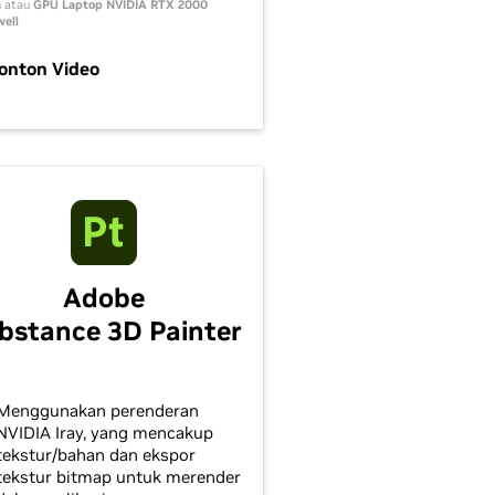
a
atau
GPU Laptop NVIDIA RTX 2000
well
onton Video
Adobe
bstance 3D Painter
Menggunakan perenderan
NVIDIA Iray, yang mencakup
tekstur/bahan dan ekspor
tekstur bitmap untuk merender