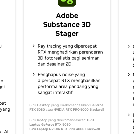
Adobe
Substance 3D
Stager
Ray tracing yang dipercepat
U
RTX menghadirkan perenderan
3D fotorealistis bagi seniman
dan desainer 2D.
Penghapus noise yang
dipercepat RTX menghasilkan
an
performa area pandang yang
ggi
sangat interaktif.
pat
GPU Desktop yang Direkomendasikan:
GeForce
 yang
RTX 5080
atau
NVIDIA RTX PRO 5000 Blackwell
GPU laptop yang direkomendasikan:
GPU
Laptop GeForce RTX 5080
G
PU Laptop NVIDIA RTX PRO 4000 Blackwell
t AI