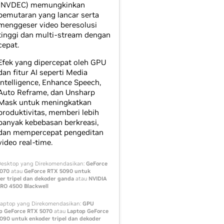
(NVDEC) memungkinkan
pemutaran yang lancar serta
menggeser video beresolusi
tinggi dan multi-stream dengan
cepat.
Efek yang dipercepat oleh GPU
dan fitur AI seperti Media
Intelligence, Enhance Speech,
Auto Reframe, dan Unsharp
Mask untuk meningkatkan
produktivitas, memberi lebih
banyak kebebasan berkreasi,
dan mempercepat pengeditan
video real-time.
esktop yang Direkomendasikan:
GeForce
070
atau
GeForce RTX 5090 untuk
er tripel dan dekoder ganda
atau
NVIDIA
RO 4500 Blackwell
aptop yang Direkomendasikan:
GPU
p GeForce RTX 5070
atau
Laptop GeForce
090 untuk enkoder tripel dan dekoder