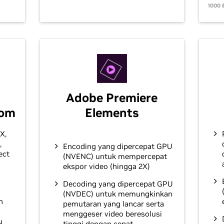
1000 
Adobe Premiere
oom
Elements
X,
,
Encoding yang dipercepat GPU
ect
(NVENC) untuk mempercepat
ekspor video (hingga 2X)
Decoding yang dipercepat GPU
(NVDEC) untuk memungkinkan
h
pemutaran yang lancar serta
menggeser video beresolusi
u
tinggi dengan cepat.