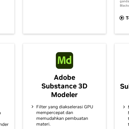
gand
Black
T
Adobe
Substance 3D
Su
Modeler
Filter yang diakselerasi GPU
mempercepat dan
p
memudahkan pembuatan
materi.
nder