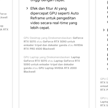
Efek dan fitur AI yang
dipercepat GPU seperti Auto
Force
ckwell
Reframe untuk pengeditan
video secara real-time yang
top
lebih cepat.
IA RTX
GPU Desktop yang Direkomendasikan:
GeForce
RTX 5070
atau
GeForce RTX 5090 untuk
enkoder tripel dan dekoder ganda
atau
NVIDIA
RTX PRO 4500 Blackwell
GPU Laptop yang Direkomendasikan:
Laptop
GeForce RTX 5070
atau
Laptop GeForce RTX
5090 untuk enkoder tripel dan dekoder
ganda
atau
GPU Laptop NVIDIA RTX 2000
Blackwell
GPU D
RTX 5
enkod
RTX P
GPU L
Lapto
RTX 5