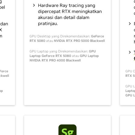
g
Hardware Ray tracing yang
bel
dipercepat RTX meningkatkan
akurasi dan detail dalam
pratinjau.
 dan
X
m
GPU Desktop yang Direkomendasikan:
GeForce
RTX 5080
atau
NVIDIA RTX PRO 5000 Blackwell
GPU Laptop yang Direkomendasikan:
GPU
Laptop GeForce RTX 5080
atau
GPU Laptop
NVIDIA RTX PRO 4000 Blackwell
Force
GPU D
ckwell
RTX 
GPU L
op
Lapto
GPU L