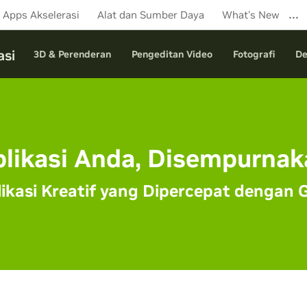
…
Apps Akselerasi
Alat dan Sumber Daya
What's New
asi
3D & Perenderan
Pengeditan Video
Fotografi
De
plikasi Anda, Disempurnak
ikasi Kreatif yang Dipercepat dengan