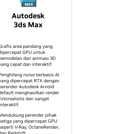
Autodesk
3ds Max
Grafis area pandang yang
dipercepat GPU untuk
pemodelan dan animasi 3D
yang cepat dan interaktif.
Penghilang noise berbasis AI
yang dipercepat RTX dengan
perender Autodesk Arnold
default menghasilkan render
fotorealistis dan sangat
interaktif.
Mendukung perender pihak
ketiga yang dipercepat GPU
seperti V-Ray, OctaneRender,
dan Redshift.