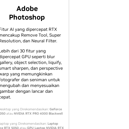
Adobe
Photoshop
Fitur AI yang dipercepat RTX
mencakup Remove Tool, Super
Resolution, dan Neural Filter.
Lebih dari 30 fitur yang
dipercepat GPU seperti blur
gallery, object selection, liquify,
smart sharpen, dan perspective
warp yang memungkinkan
fotografer dan seniman untuk
mengubah dan menyesuaikan
gambar dengan lancar dan
cepat.
esktop yang Direkomendasikan:
GeForce
5050
atau
NVIDIA RTX PRO 4000 Blackwell
aptop yang Direkomendasikan:
Laptop
ce RTX 5050
atau
GPU Laptop NVIDIA RTX