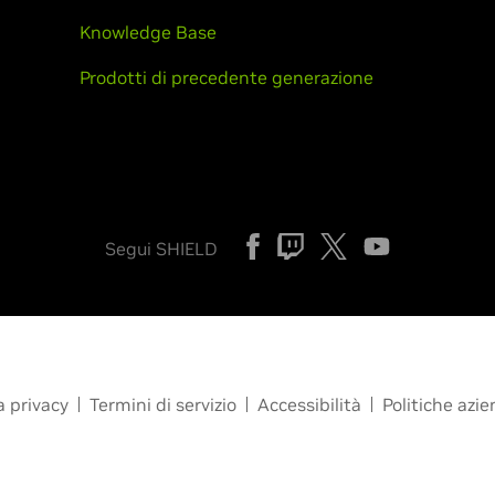
Knowledge Base
Prodotti di precedente generazione
Segui SHIELD
a privacy
Termini di servizio
Accessibilità
Politiche azie