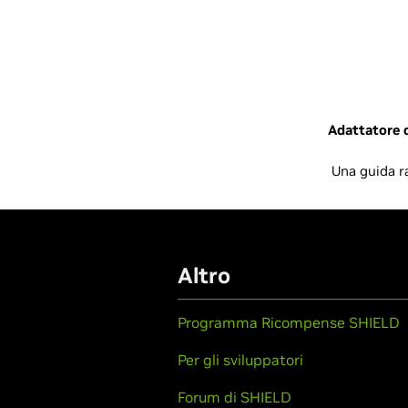
Adattatore 
Una guida ra
Altro
Programma Ricompense SHIELD
Per gli sviluppatori
Forum di SHIELD