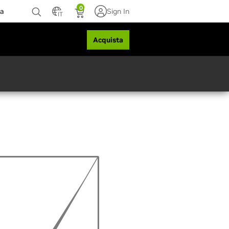
0
za
Sign In
IT
Acquista