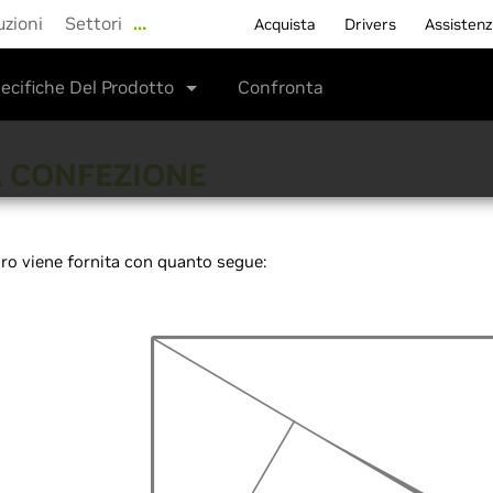
uzioni
Settori
…
Acquista
Drivers
Assisten
ecifiche Del Prodotto
Confronta
 CONFEZIONE
o viene fornita con quanto segue: