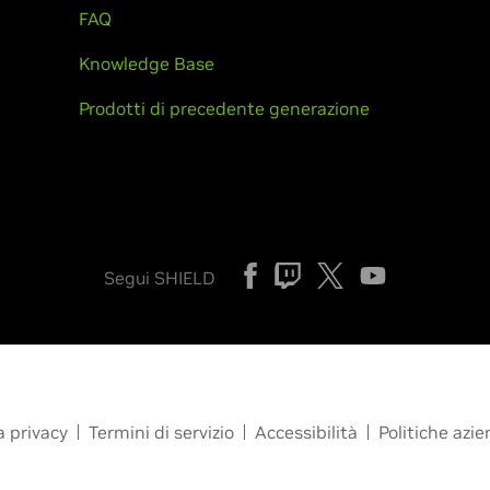
FAQ
Knowledge Base
Prodotti di precedente generazione
Segui SHIELD
a privacy
Termini di servizio
Accessibilità
Politiche azie