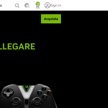
0
za
Sign In
IT
Acquista
ITALIA
LLEGARE