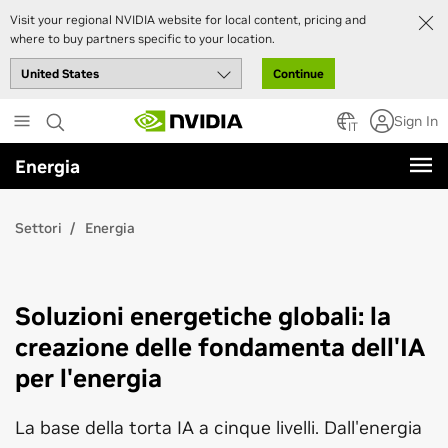
Visit your regional NVIDIA website for local content, pricing and
where to buy partners specific to your location.
Continue
Skip
Sign In
to
IT
main
Energia
content
Settori
Energia
Soluzioni energetiche globali: la
creazione delle fondamenta dell'IA
per l'energia
La base della torta IA a cinque livelli. Dall'energia