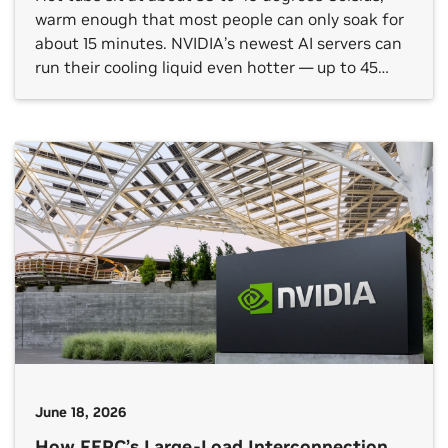
warm enough that most people can only soak for
about 15 minutes. NVIDIA’s newest AI servers can
run their cooling liquid even hotter — up to 45
degrees Celsius, or 113 degrees Fahrenheit. That
higher temperature limit is precisely what makes
them more energy efficient. […]
June 18, 2026
How FERC’s Large-Load Interconnection