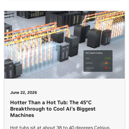
systems — global electricity demand is rising at
unprecedented speed. In many regions,
expanding grid […]
June 22, 2026
Hotter Than a Hot Tub: The 45°C
Breakthrough to Cool AI’s Biggest
Machines
Hot tubs sit at about 38 to 40 degrees Celsius,