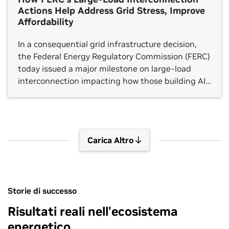
Actions Help Address Grid Stress, Improve
Affordability
In a consequential grid infrastructure decision,
the Federal Energy Regulatory Commission (FERC)
today issued a major milestone on large-load
interconnection impacting how those building AI
factories, semiconductor fabrication support
systems and advanced manufacturing facilities
can connect to the grid. In the era of AI, which
NVIDIA founder and CEO Jensen Huang has
Carica Altro
described as a […]
Storie di successo
Risultati reali nell'ecosistema
energetico