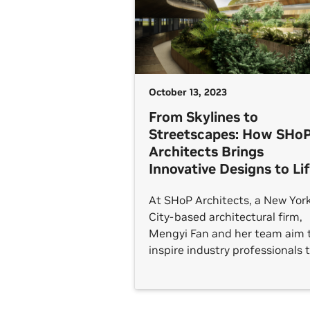
October 13, 2023
From Skylines to
Streetscapes: How SHo
Architects Brings
Innovative Designs to Li
At SHoP Architects, a New Yor
City-based architectural firm,
Mengyi Fan and her team aim 
inspire industry professionals 
create visual masterpieces by
incorporating emerging
technologies. Fan, the director