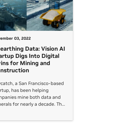
llaborazione e portano
'approvazione dei clienti in
do più rapido ed efficace.
opri di più sul rendering
anzato
ember 03, 2022
earthing Data: Vision AI
artup Digs Into Digital
ins for Mining and
nstruction
catch, a San Francisco-based
rtup, has been helping
mpanies mine both data and
erals for nearly a decade. The
tware-maker is now digging
o the creation of digital twins,
h an initial focus on the mining