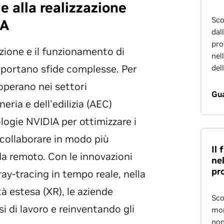
e alla realizzazione
Sco
IA
dal
pro
zione e il funzionamento di
nel
omportano sfide complesse. Per
del
 operano nei settori
Gu
neria e dell'edilizia (AEC)
logie NVIDIA per ottimizzare i
e collaborare in modo più
Il 
da remoto. Con le innovazioni
nel
pr
l ray-tracing in tempo reale, nella
tà estesa (XR), le aziende
Sco
i di lavoro e reinventando gli
mon
non