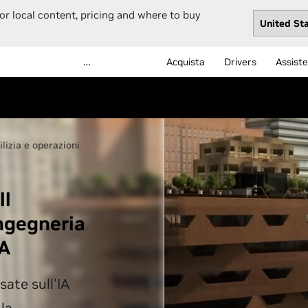
or local content, pricing and where to buy
…
Acquista
Drivers
Assist
ilizia e operazioni
ll
ingegneria
IA
sate sull'IA