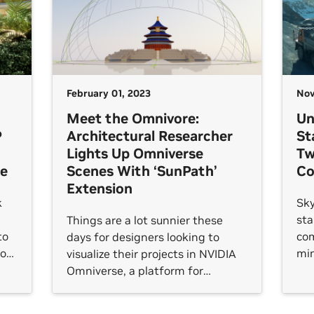
co
Scopri di più sulle soluzioni di
all
acquisizione della realtà
mo
Sc
av
February 01, 2023
Nov
Meet the Omnivore:
Un
P
Architectural Researcher
St
Lights Up Omniverse
Tw
fe
Scenes With ‘SunPath’
Co
Extension
k
Sky
sta
Things are a lot sunnier these
to
co
days for designers looking to
to
min
visualize their projects in NVIDIA
sof
Omniverse, a platform for
int
creating and operating metaverse
 of
wit
applications.