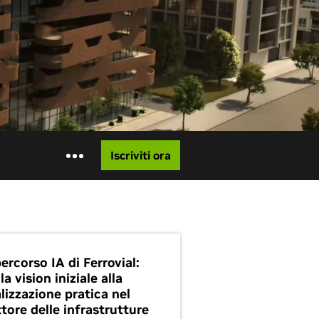
Iscriviti ora
percorso IA di Ferrovial:
la vision iniziale alla
lizzazione pratica nel
ttore delle infrastrutture