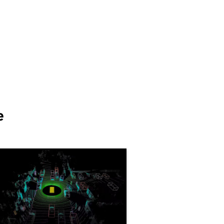
 construction industry, using
 NVIDIA Omniverse platform
 connecting and building
tom 3D pipelines. SkyVerse,
ch is a […]
e