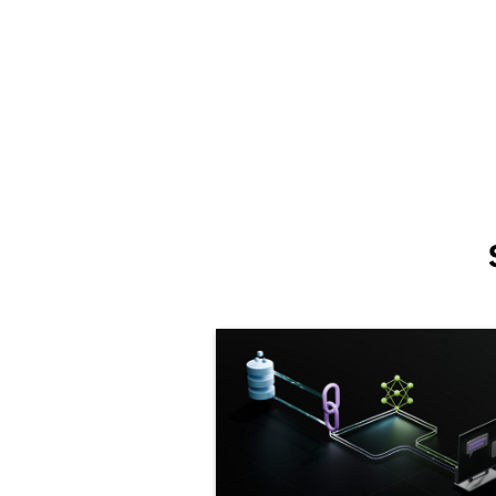
visualization at SHoP, has
expertise that spans the fields
architectural visualization and
design. She takes a definitive,
novel and enduring approach t
designing […]