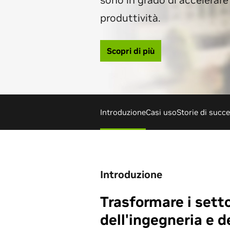
sono in grado di accelerare 
produttività.
Scopri di più
Introduzione
Casi uso
Storie di succ
Introduzione
Trasformare i setto
dell'ingegneria e d