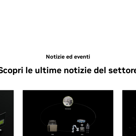
and
 of
the
for
cus
o
whi
Notizie ed eventi
Scopri le ultime notizie del settor