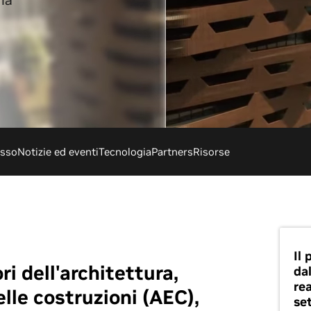
la
esso
Notizie ed eventi
Tecnologia
Partners
Risorse
Il 
ri dell'architettura,
dal
rea
elle costruzioni (AEC),
se