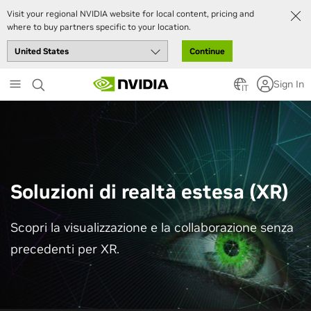
Visit your regional NVIDIA website for local content, pricing and
where to buy partners specific to your location.
Continue
Skip
Sign In
to
IT
main
content
Soluzioni di realtà estesa (XR)
Scopri la visualizzazione e la collaborazione senza
precedenti per XR.