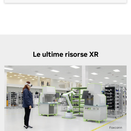
applications — like Immersive for Autodesk VRED
on Innoactive’s XR streaming solutions — to Apple
Vision Pro.
Le ultime risorse XR
Foxconn