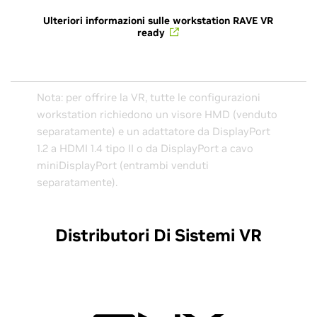
Ulteriori informazioni sulle workstation RAVE VR
ready
Nota: per offrire la VR, tutte le configurazioni
workstation richiedono un visore HMD (venduto
separatamente) e un adattatore da DisplayPort
1.2 a HDMI 1.4 tipo II o da DisplayPort a cavo
miniDisplayPort (entrambi venduti
separatamente).
Distributori Di Sistemi VR