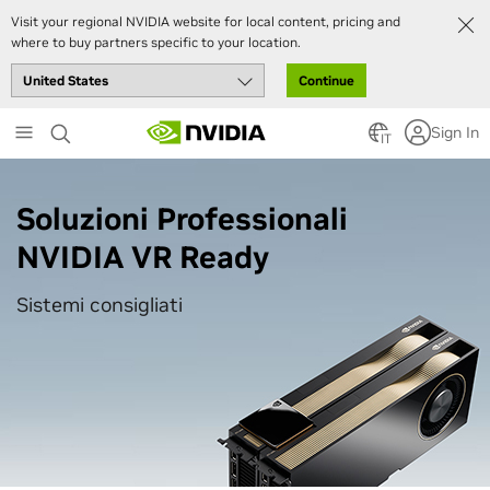
Visit your regional NVIDIA website for local content, pricing and
where to buy partners specific to your location.
Continue
Skip
Sign In
to
IT
main
content
Soluzioni Professionali
NVIDIA VR Ready
Sistemi consigliati