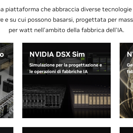
 piattaforma che abbraccia diverse tecnologie 
e e su cui possono basarsi, progettata per massi
per watt nell'ambito della fabbrica dell'IA.
to
NVIDIA DSX Sim
N
Simulazione per la progettazione e
Ges
le operazioni di fabbriche IA
fab
NVIDIA DSX Sim™ è una raccolta
NV
di tecnologie di simulazione e
ope
strumenti dell'ecosistema di
am
partner che insieme consentono
so
ai costruttori e agli operatori di
per
fabbriche IA di progettare,
co
convalidare e gestire fabbriche IA
l'a