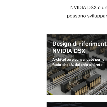
NVIDIA DSX è una
possono sviluppar
Design di riferimen
NVIDIA DSX
Architetture convalidate per le
fabbriche IA, dal chip alla rete
Le architetture di fabbrica IA
convalidate e specifiche per la
generazione di NVIDIA DSX
Reference Design coprono
calcolo, networking, storage,
infrastruttura delle strutture e