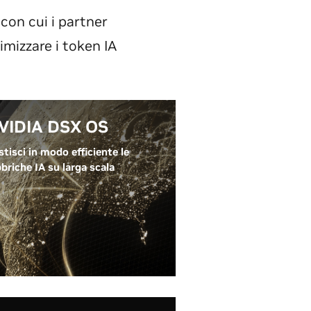
con cui i partner
mizzare i token IA
VIDIA DSX OS
tisci in modo efficiente le
briche IA su larga scala
IDIA DSX OS™ è il livello
rativo all'interno del più
pio portfolio DSX. Fornisce
ftware open source modulare
 la gestione del ciclo di vita, la
erenza del runtime,
utomazione dello stato del