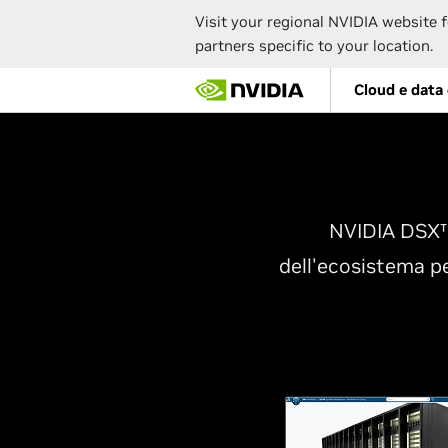
Visit your regional NVIDIA website f
partners specific to your location.
Skip
Cloud e data
to
main
content
NVIDIA DSX™ 
dell'ecosistema pe