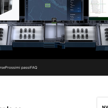
rse
Prossimi passi
FAQ
NV