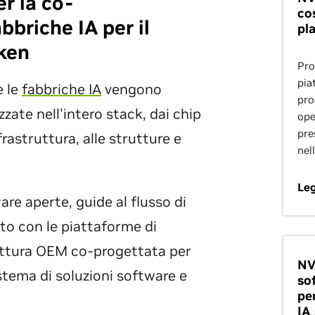
r la co-
cos
bbriche IA per il
pl
ken
Pro
pia
e le
fabbriche IA
vengono
pro
zate nell'intero stack, dai chip
ope
pre
frastruttura, alle strutture e
nel
Leg
re aperte, guide al flusso di
nto con le piattaforme di
ruttura OEM co-progettata per
NV
tema di soluzioni software e
so
pe
IA