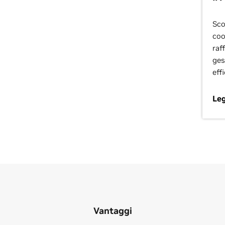
Sco
coo
raf
ges
eff
Leg
Vantaggi