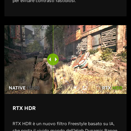
per evitare contrasti fastidiosi.
NATIVE
(SDR)
RTX
HDR
RTX HDR
RTX HDR è un nuovo filtro Freestyle basato su IA,
che porta il vivido mondo dell'High Dynamic Range