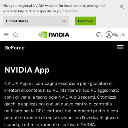
Visit your regional NVIDIA website for local content, pricing and
where to buy partners specific to your location.
Continue
Skip
Sign In
to
IT
main
GeForce
content
NVIDIA App
NVIDIA App è il compagno essenziale per i giocatori e i
creatori di contenuti su PC. Mantieni il tuo PC aggiornato
con i driver e la tecnologia NVIDIA più recenti. Ottimizza
giochi e applicazioni con un nuovo centro di controllo
unificato per le GPU, cattura i tuoi momenti preferiti con
potenti strumenti di registrazione con l'overlay di gioco e
scopri gli ultimi strumenti e software NVIDIA.