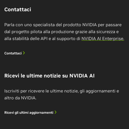
Iscriviti ora
Contattaci
Parla con uno specialista del prodotto NVIDIA per passare
dal progetto pilota alla produzione grazie alla sicurezza e
alla stabilità delle API e al supporto di
NVIDIA AI Enterprise.
Contattaci
Ricevi le ultime notizie su NVIDIA AI
Iscriviti per ricevere le ultime notizie, gli aggiornamenti e
altro da NVIDIA.
Creare e distribuire pipeline di IA
conversazionale
Ricevi gli ultimi aggiornamenti
Scopri come creare e distribuire una pipeline IA