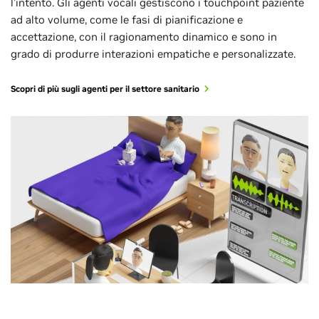
l'intento. Gli agenti vocali gestiscono i touchpoint paziente
ad alto volume, come le fasi di pianificazione e
accettazione, con il ragionamento dinamico e sono in
grado di produrre interazioni empatiche e personalizzate.
Scopri di più sugli agenti per il settore sanitario
Assistente virtuale IA
Assistenza agli agenti
Traduzione IA
physical AI