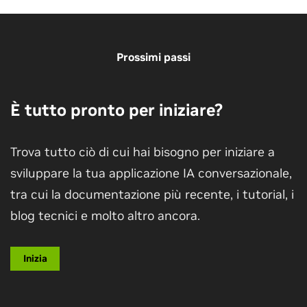
Visualizza altre sessioni
Prossimi passi
È tutto pronto per iniziare?
Trova tutto ciò di cui hai bisogno per iniziare a
sviluppare la tua applicazione IA conversazionale,
tra cui la documentazione più recente, i tutorial, i
Inizia con l'ASR personalizzata ad alta
blog tecnici e molto altro ancora.
precisione
Impara a creare, addestrare, ottimizzare e distribuire
Inizia
un servizio ASR con accelerazione GPU con Riva che
include funzionalità personalizzate.