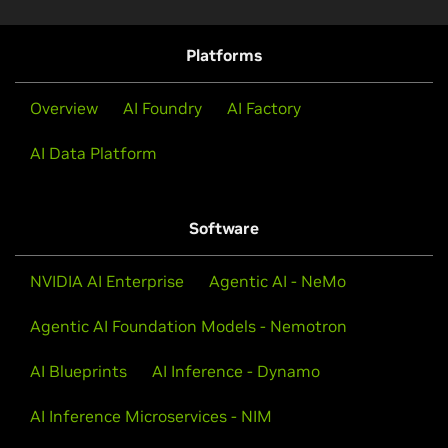
conversazionale completa con capacità ASR, NLP e
TTS.
Platforms
Segui il workshop
Overview
AI Foundry
AI Factory
AI Data Platform
Software
NVIDIA AI Enterprise
Agentic AI - NeMo
Agentic AI Foundation Models - Nemotron
AI Blueprints
AI Inference - Dynamo
AI Inference Microservices - NIM
Demistificare l'IA vocale