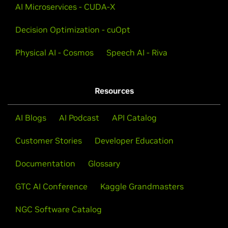
AI Microservices - CUDA-X
Scopri le tecniche per ottenere una precisione
Decision Optimization - cuOpt
eccellente e personalizzare le pipeline e i modelli di IA
vocale per il tuo settore.
Physical AI - Cosmos
Speech AI - Riva
Scopri la sessione GTC 2025
Resources
AI Blogs
AI Podcast
API Catalog
Visualizza più corsi di formazione
Customer Stories
Developer Education
Documentation
Glossary
GTC AI Conference
Kaggle Grandmasters
NGC Software Catalog