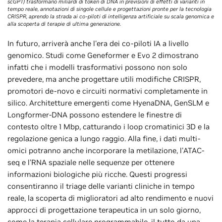
scGPT) trasformano miliardi di token di DNA in previsioni di effetti di varianti in
tempo reale, annotazioni di singole cellule e progettazioni pronte per la tecnologia
CRISPR, aprendo la strada ai co-piloti di intelligenza artificiale su scala genomica e
alla scoperta di terapie di ultima generazione.
In futuro, arriverà anche l'era dei co-piloti IA a livello
genomico. Studi come Geneformer e Evo 2 dimostrano
infatti che i modelli trasformativi possono non solo
prevedere, ma anche progettare utili modifiche CRISPR,
promotori de-novo e circuiti normativi completamente in
silico. Architetture emergenti come HyenaDNA, GenSLM e
Longformer-DNA possono estendere le finestre di
contesto oltre 1 Mbp, catturando i loop cromatinici 3D e la
regolazione genica a lungo raggio. Alla fine, i dati multi-
omici potranno anche incorporare la metilazione, l'ATAC-
seq e l'RNA spaziale nelle sequenze per ottenere
informazioni biologiche più ricche. Questi progressi
consentiranno il triage delle varianti cliniche in tempo
reale, la scoperta di miglioratori ad alto rendimento e nuovi
approcci di progettazione terapeutica in un solo giorno,
come la terapia cellulare programmabile, il tutto da una