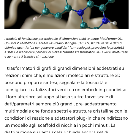
I modelli di fondazione per molecole di dimensioni ridotte come MoLFormer-XL,
Uni-Mol 2, MolMIM e GenMol, utilizzano stringhe SMILES, strutture 3D e dati di
chimica quantistica per generare candidati farmacologici, prevedere le proprietà
ADMET e pianificare percorsi di sintesi tramite trasformatori 3D-aware, multi-task
e aumentati tramite simulazione.
I trasformatori di grafi di grandi dimensioni addestrati su
reazioni chimiche, simulazioni molecolari e strutture 3D
possono proporre sintesi, segnalare la tossicità e
consigliare i catalizzatori verdi da un embedding condiviso.
Il loro ulteriore sviluppo si basa su tre forze: scale di
dati/parametri sempre più grandi, pre-addestramento
multimodale che fonde spettri e strutture cristalline con le
condizioni di reazione e adattatori plug-in che reindirizzano
un modello agli scaffold di nicchia in pochi minuti. La
distribuzione su vasta scala richiede ancora set di