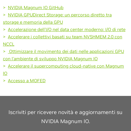
>
NVIDIA Magnum IO GitHub
>
NVIDIA GPUDirect Storage: un percorso diretto tra
storage e memoria della GPU
>
Accelerazione dell'I/O nel data center moderno: I/O di rete
>
Accelerare i collettivi basati su team NVSHMEM 2.0 con
NCCL
>
Ottimizzare il movimento dei dati nelle applicazioni GPU
con l'ambiente di sviluppo NVIDIA Magnum IO
>
Accelerare il supercomputing cloud-native con Magnum
IO
>
Accesso a MOFED
Iscriviti per ricevere novità e aggiornamenti su
NVIDIA Magnum IO.