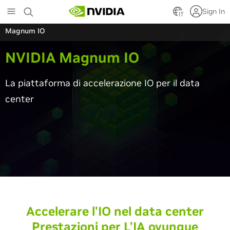
Skip
Sign In
to
IT
main
Magnum IO
content
NVIDIA Magnum IO
La piattaforma di accelerazione IO per il data
center
Accelerare l'IO nel data center
Prestazioni per L'IA ovunque