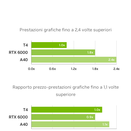
Prestazioni grafiche fino a 2,4 volte superiori
T4
1.0x
RTX 6000
1.8x
A40
2.4x
0.0x
0.6x
1.2x
1.8x
2.4x
Rapporto prezzo-prestazioni grafiche fino a 1,1 volte
superiore
T4
1.0x
RTX 6000
0.9x
A40
1.1x