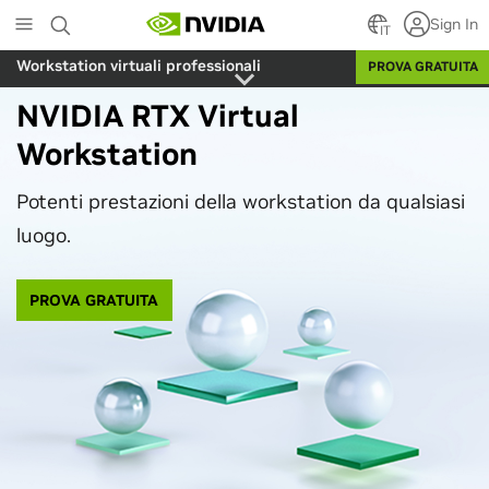
Skip
Sign In
to
IT
main
Workstation virtuali professionali
PROVA GRATUITA
content
NVIDIA RTX Virtual
Workstation
Potenti prestazioni della workstation da qualsiasi
luogo.
PROVA GRATUITA