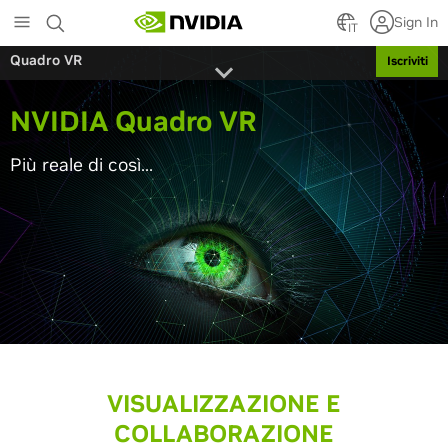
Skip
Sign In
to
IT
main
Quadro VR
Iscriviti
content
NVIDIA Quadro VR
Più reale di così...
VISUALIZZAZIONE E
COLLABORAZIONE