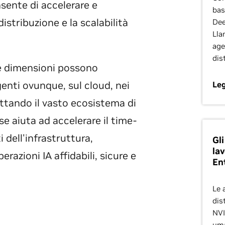
sente di accelerare e
bas
distribuzione e la scalabilità
Dee
Lla
age
dist
le dimensioni possono
genti ovunque, sul cloud, nei
Leg
uttando il vasto ecosistema di
se aiuta ad accelerare il time-
i dell'infrastruttura,
Gli
la
azioni IA affidabili, sicure e
En
Le 
dis
NVI
uma