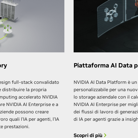
ory
Piattaforma AI Data p
esign full-stack convalidato
NVIDIA AI Data Platform è un 
 distribuire la propria
personalizzabile per una nuova
omputing accelerato NVIDIA
lo storage aziendale con il ca
are NVIDIA AI Enterprise e a
NVIDIA AI Enterprise per migli
 aziende possono creare
dei flussi di lavoro di gener
ro quali l'IA per agenti, l'IA
di IA per agenti grazie a insig
lte prestazioni.
Scopri di più