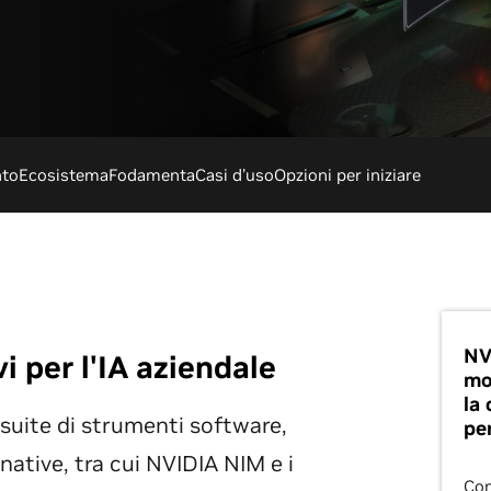
nto
Ecosistema
Fodamenta
Casi d'uso
Opzioni per iniziare
NV
i per l'IA aziendale
mo
la
suite di strumenti software,
pe
native, tra cui NVIDIA NIM e i
Con