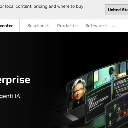
or local content, pricing and where to buy
…
 center
Soluzioni
Prodotti
Software
rprise
genti IA.