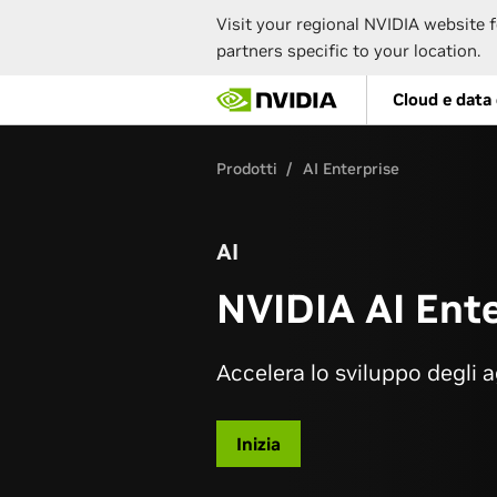
Visit your regional NVIDIA website f
partners specific to your location.
Skip
Cloud e data
to
main
content
Prodotti
AI Enterprise
AI
NVIDIA AI Ente
Accelera lo sviluppo degli a
Inizia