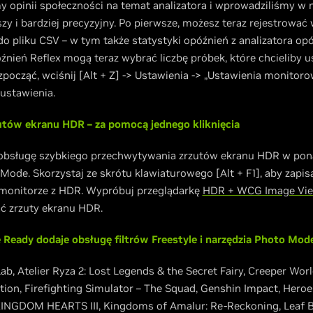
y opinii społeczności na temat analizatora i wprowadziliśmy w n
zy i bardziej precyzyjny. Po pierwsze, możesz teraz rejestrować
 pliku CSV – w tym także statystyki opóźnień z analizatora opó
źnień Reflex mogą teraz wybrać liczbę próbek, które chcieliby uś
zpocząć, wciśnij [Alt + Z] -> Ustawienia -> „Ustawienia monitor
 ustawienia.
tów ekranu HDR – za pomocą jednego kliknięcia
 obsługę szybkiego przechwytywania zrzutów ekranu HDR w pon
ode. Skorzystaj ze skrótu klawiaturowego [Alt + F1], aby zapi
 monitorze z HDR. Wypróbuj przeglądarkę
HDR + WCG Image Vi
ać zrzuty ekranu HDR.
eady dodaje obsługę filtrów Freestyle i narzędzia Photo Mode 
ab, Atelier Ryza 2: Lost Legends & the Secret Fairy, Creeper Wo
tion, Firefighting Simulator – The Squad, Genshin Impact, Hero
KINGDOM HEARTS III, Kingdoms of Amalur: Re-Reckoning, Leaf Bl