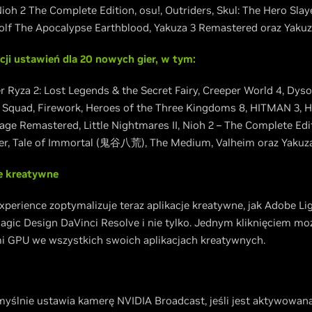
Nioh 2 The Complete Edition, osu!, Outriders, Skul: The Hero Slay
olf The Apocalypse Earthblood, Yakuza 3 Remastered oraz Yakuz
ji ustawień dla 20 nowych gier, w tym:
er Ryza 2: Lost Legends & the Secret Fairy, Creeper World 4, Dy
e Squad, Firework, Heroes of the Three Kingdoms 8, HITMAN 3, 
eage Remastered, Little Nightmares II, Nioh 2 – The Complete Ed
ayer, Tale of Immortal (鬼谷八荒), The Medium, Valheim oraz Yakuz
je kreatywne
erience zoptymalizuje teraz aplikacje kreatywne, jak Adobe L
gic Design DaVinci Resolve i nie tylko. Jednym kliknięciem mo
mi GPU we wszystkich swoich aplikacjach kreatywnych.
yślnie ustawia kamerę NVIDIA Broadcast, jeśli jest aktywowana