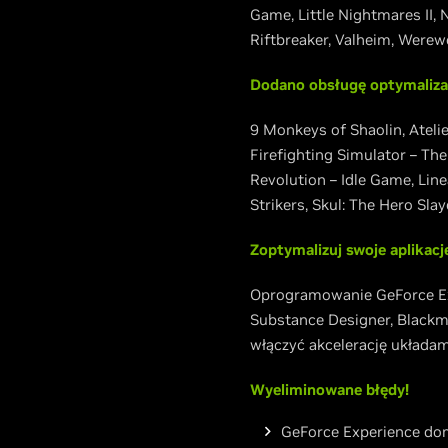
Game, Little Nightmares II, 
Riftbreaker, Valheim, Werew
Dodano obsługę optymalizac
9 Monkeys of Shaolin, Ateli
Firefighting Simulator – Th
Revolution – Idle Game, Lin
Strikers, Skul: The Hero Sl
Zoptymalizuj swoje aplikac
Oprogramowanie GeForce Exp
Substance Designer, Blackma
włączyć akcelerację układa
Wyeliminowane błędy!
GeForce Experience dom