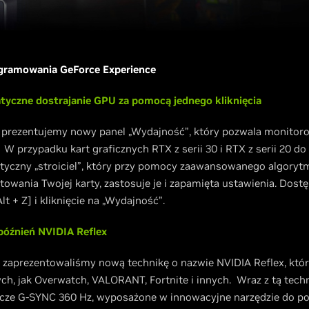
ogramowania GeForce Experience
tyczne dostrajanie GPU za pomocą jednego kliknięcia
 prezentujemy nowy panel „Wydajność”, który pozwala monito
e. W przypadku kart graficznych RTX z serii 30 i RTX z serii 20
tyczny „stroiciel”, który przy pomocy zaawansowanego algoryt
towania Twojej karty, zastosuje je i zapamięta ustawienia. Dost
t + Z] i kliknięcie na „Wydajność”.
późnień NVIDIA Reflex
 zaprezentowaliśmy nową technikę o nazwie NVIDIA Reflex, któr
ch, jak Overwatch, VALORANT, Fortnite i innych. Wraz z tą tec
cze G-SYNC 360 Hz, wyposażone w innowacyjne narzędzie do pom