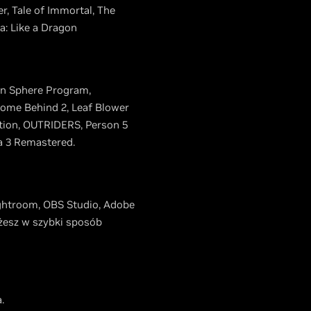
er, Tale of Immortal, The
a: Like a Dragon
son Sphere Program,
Home Behind 2, Leaf Blower
ition, OUTRIDERS, Person 5
a 3 Remastered.
ightroom, OBS Studio, Adobe
żesz w szybki sposób
.