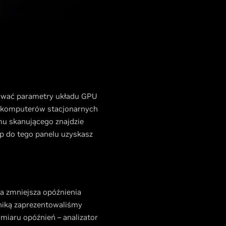
rować parametry układu GPU
 do komputerów stacjonarnych
mu skanującego znajdzie
ęp do tego panelu uzyskasz
a zmniejsza opóźnienia
hniką zaprezentowaliśmy
iaru opóźnień – analizator