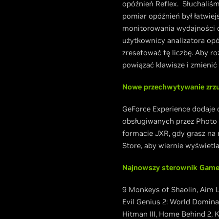
opóźnień Reflex. Słuchaliśm
pomiar opóźnień był łatwiejs
monitorowania wydajności do
użytkownicy analizatora opó
zresetować tę liczbę. Aby ro
powiązać klawisze i zmienić
Nowe przechwytywanie zrzu
GeForce Experience dodaje
obsługiwanych przez Photo M
formacie JXR, gdy grasz na
Store, aby wiernie wyświetl
Najnowszy sterownik Game R
9 Monkeys of Shaolin, Aim L
Evil Genius 2: World Domina
Hitman III, Home Behind 2, 