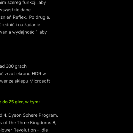
im szereg funkcji, aby
 wszystkie dane
źnień Reflex. Po drugie,
rednić i na żądanie
owania wydajności”, aby
ad 300 grach
sać zrzut ekranu HDR w
ewer
ze sklepu Microsoft
do 25 gier, w tym:
rld 4, Dyson Sphere Program,
es of the Three Kingdoms 8,
ower Revolution – Idle