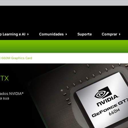
 Learning e AI
Comunidades
Suporte
Comprar
X 660M Graphics Card
GTX
cados NVIDIA®
a sua