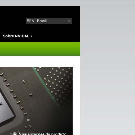
USA - United States
BRA - Brasil
Sobre NVIDIA
Visualizações do produto