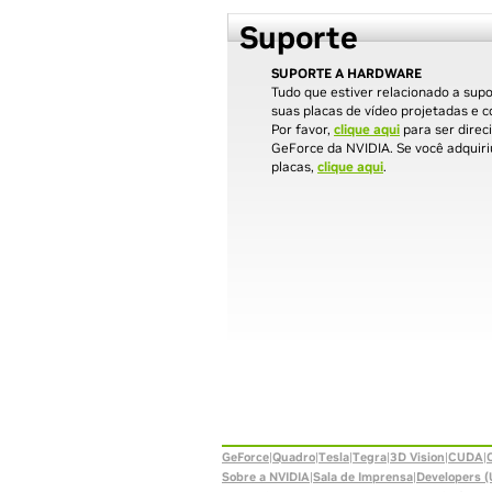
Suporte
SUPORTE A HARDWARE
Tudo que estiver relacionado a supo
suas placas de vídeo projetadas e c
Por favor,
clique aqui
para ser direc
GeForce da NVIDIA. Se você adquiri
placas,
clique aqui
.
GeForce
|
Quadro
|
Tesla
|
Tegra
|
3D Vision
|
CUDA
|
Sobre a NVIDIA
|
Sala de Imprensa
|
Developers (