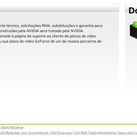
D
rte técnico, solicitações RMA, substituições e garantia para
onstruídas pela NVIDIA será tratado pela NVIDIA.
ionado à página de suporte ao cliente de placas de vídeo
u sua placa de vídeo GeForce de um de nossos parceiros de
Coisas Bacanas
US)
|
Relações com Investidores (US)
|
Emprego (US)
|
RSS Feeds
|
Newsletter
|
Segurança 