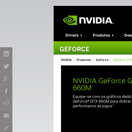
Drivers
Produtos
Deep
GEFORCE
NVIDIA
>
Produtos
>
GeForce
>
GeForce GT
NVIDIA GeForce 
660M
Equipe-se com os gráficos dedi
GeForce® GTX 660M para dobrar 
performance de jogos
1
.