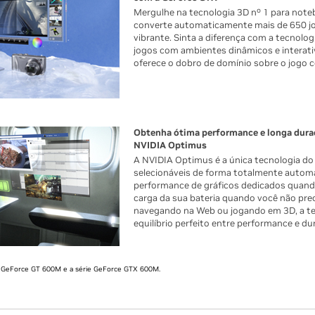
Mergulhe na tecnologia 3D nº 1 para note
converte automaticamente mais de 650 
vibrante. Sinta a diferença com a tecnolo
jogos com ambientes dinâmicos e interati
oferece o dobro de domínio sobre o jogo
Obtenha ótima performance e longa duraç
NVIDIA Optimus
A NVIDIA Optimus é a única tecnologia do 
selecionáveis de forma totalmente automá
performance de gráficos dedicados quando
carga da sua bateria quando você não preci
navegando na Web ou jogando em 3D, a te
equilíbrio perfeito entre performance e du
 GeForce GT 600M e a série GeForce GTX 600M.