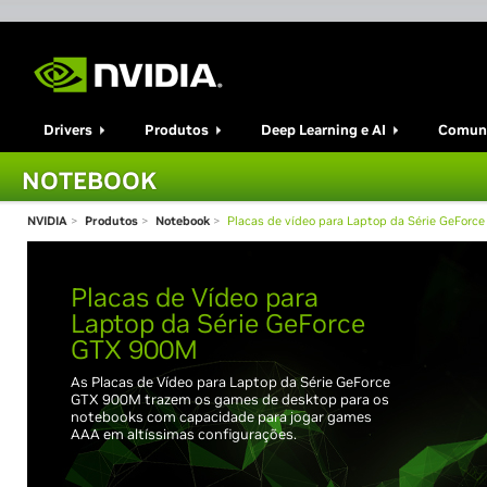
Drivers
Produtos
Deep Learning e AI
Comun
NOTEBOOK
NVIDIA
>
Produtos
>
Notebook
>
Placas de vídeo para Laptop da Série GeFor
Placas de Vídeo para
Laptop da Série GeForce
GTX 900M
As Placas de Vídeo para Laptop da Série GeForce
GTX 900M trazem os games de desktop para os
notebooks com capacidade para jogar games
AAA em altíssimas configurações.