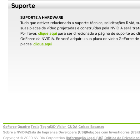
Suporte
SUPORTE A HARDWARE
Tudo que estiver relacionado a suporte técnico, solicitações RMA, s
suas placas de vídeo projetadas e construídas pela NVIDIA será tra
Por favor,
clique aqui
para ser direcionado à página de suporte ao cl
GeForce da NVIDIA. Se você adquiriu sua placa de vídeo GeForce de
placas,
clique aqui
.
GeForce
|
Quadro
|
Tesla
|
Tegra
|
3D Vision
|
CUDA
|
Coisas Bacanas
Sobre a NVIDIA
|
Sala de Imprensa
|
Developers (US)
|
Relações com Investidores (US)
|
Copyright © 2020 NVIDIA Corporation |
Informação Legal (US)
|
Política de Privacidad