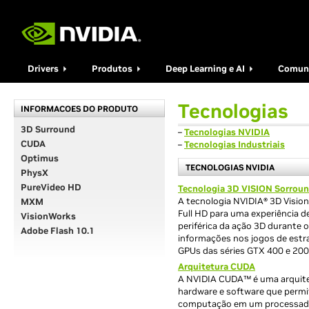
Drivers
Produtos
Deep Learning e AI
Comun
Tecnologias
INFORMACOES DO PRODUTO
3D Surround
–
Tecnologias NVIDIA
CUDA
–
Tecnologias Industriais
Optimus
TECNOLOGIAS NVIDIA
PhysX
PureVideo HD
Tecnologia 3D VISION Sorrou
A tecnologia NVIDIA® 3D Visio
MXM
Full HD para uma experiência d
VisionWorks
periférica da ação 3D durante 
Adobe Flash 10.1
informações nos jogos de estra
GPUs das séries GTX 400 e 200
Arquitetura CUDA
A NVIDIA CUDA™ é uma arquitet
hardware e software que permit
computação em um processador 