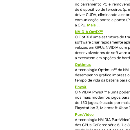
no barramento PCIe, removendo
de dispositivo de terceiros (p
driver CUDA, eliminando a sobr
comunicação ponto a ponto (P
a CPU.
Mais …
NVIDIA OptiX™
O OptiX é uma estrutura de tr
software criar rapidamente ap
velozes em GPUs NVIDIA com p
desenvolvedores de software a
a executem em opções de hardw
Optimus
A tecnologia Optimus™ da NVID
desempenho gráfico impressio
tempo de vida da bateria para 
PhysX
O NVIDIA PhysX™ é uma poderosa
nos mais modernos jogos para
de 150 jogos, é usado por mais
Playstation 3, Microsoft Xbox 
PureVideo
A tecnologia NVIDIA PureVideo
das GPUs GeForce série 6, 7 e 