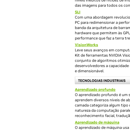
níveis inéditos de nitidez de i
das imagens para todos os con
SLI
Com uma abordagem revolucioná
PC para redimensionar a perfor
banda da arquitetura de barra
hardware que permitem às GPU
performance que faz a terra tr
VisionWorks
Leve seus avanços em computa
Kit de ferramentas NVIDIA Vis
conjunto de algoritmos otimi
desenvolvedores a capacidade d
e dimensionável.
TECNOLOGIAS INDUSTRIAIS
Aprendizado profundo
O aprendizado profundo é um 
aprendem diversos níveis de ab
camada categoriza algum tipo d
natureza da computação paralel
reconhecimento facial, traduç
Aprendizado de máquina
O aprendizado de máquina usa r