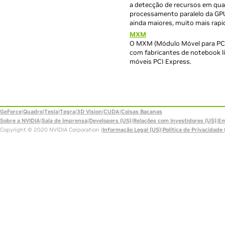
a detecção de recursos em qua
processamento paralelo da GPU
ainda maiores, muito mais rap
MXM
O MXM (Módulo Móvel para PCI 
com fabricantes de notebook lí
móveis PCI Express.
GeForce
|
Quadro
|
Tesla
|
Tegra
|
3D Vision
|
CUDA
|
Coisas Bacanas
Sobre a NVIDIA
|
Sala de Imprensa
|
Developers (US)
|
Relações com Investidores (US)
|
Em
Copyright © 2020 NVIDIA Corporation |
Informação Legal (US)
|
Política de Privacidade