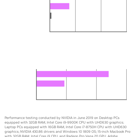
GTX 1080 Max-Q
MacBook Pro Vega 20
Core i7-8750H
0
5X
10X
15X
เดสก์ท็อป
เรนเดอร์และลดนอยส์ได้เร็วขึ้นสูงสุด 14 เท่า
RTX 2080 Ti
GTX 1080 Ti
Core i9-9900K
0
5X
10X
15X
Performance testing conducted by NVIDIA in June 2019 on Desktop PCs
equipped with 32GB RAM, Intel Core i9-9900K CPU with UHD630 graphics;
Laptop PCs equipped with 16GB RAM, Intel Core i7-8750H CPU with UHD630
graphics; NVIDIA 430.86 drivers and Windows 10 1809 OS; 15-inch Macbook Pro
with 32GB RAM, Intel Core i9 CPU, and Radeon Pro Vega 20 GPU. Adobe