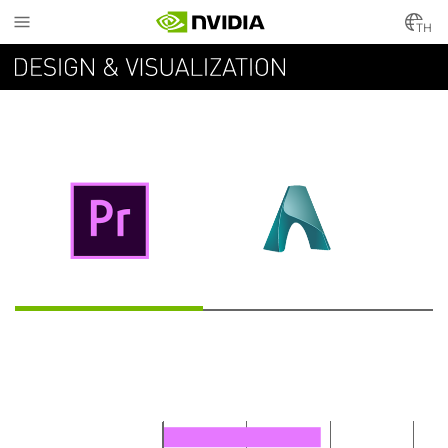
Skip
to
TH
main
content
ประสิทธิภาพแอพที่เหนือชั้น
ADOBE PREMIERE PRO
AUTODESK ARNOLD
DAV
แล็ปท็อป
เรนเดอร์และลดนอยส์ได้เร็วขึ้นสูงสุด 11 เท่า
RTX 2080 Max-Q