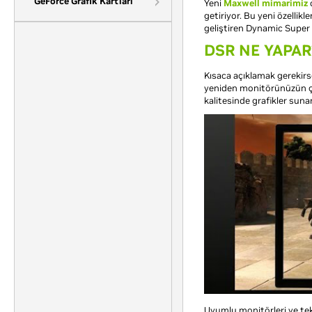
GeForce Grafik Kartları
Yeni
Maxwell mimarimiz
o
getiriyor. Bu yeni özelli
geliştiren Dynamic Super 
DSR NE YAPAR
Kısaca açıklamak gerekirs
yeniden monitörünüzün ç
kalitesinde grafikler sunar
Uyumlu monitörleri ve tek