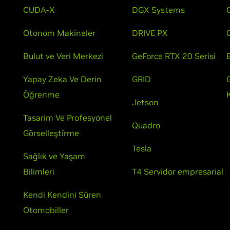
CUDA-X
DGX Systems
G
Otonom Makineler
DRIVE PX
Bulut ve Veri Merkezi
GeForce RTX 20 Serisi
Yapay Zeka Ve Derin
GRID
Öğrenme
Jetson
Tasarim Ve Profesyonel
Quadro
Görselleşti̇rme
Tesla
Sağlık ve Yaşam
Bilimleri
T4 Servidor empresarial
Kendi Kendini Süren
Otomobiller