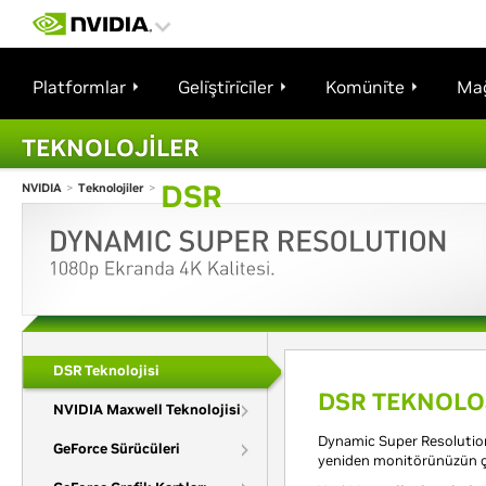
Platformlar
Geli̇şti̇ri̇ci̇ler
Komüni̇te
Ma
TEKNOLOJİLER
DSR
NVIDIA
>
Teknolojiler
>
DSR Teknolojisi
DSR TEKNOLO
NVIDIA Maxwell Teknolojisi
Dynamic Super Resolution
GeForce Sürücüleri
yeniden monitörünüzün çö