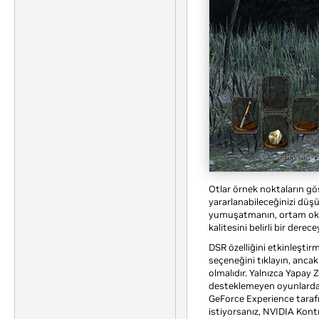
Otlar örnek noktaların göst
yararlanabileceğinizi düş
yumuşatmanın, ortam oklü
kalitesini belirli bir derec
DSR özelliğini etkinleştir
seçeneğini tıklayın, anca
olmalıdır. Yalnızca Yapay
desteklemeyen oyunlarda b
GeForce Experience taraf
istiyorsanız, NVIDIA Kontr