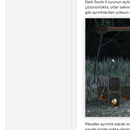
Dark Souls II oyunun açıl
çözünürlükte, otlar salını
gibi ayrıntılardan yoksun
Pikseller ayrıntılı olarak 
sayıda örnek nokta olmadığı