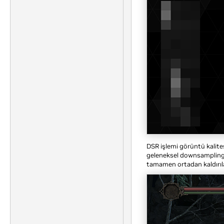
DSR işlemi görüntü kalites
geleneksel downsampling 
tamamen ortadan kaldırılar