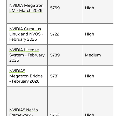
NVIDIA Megatron
5769
High
LM - March 2026
NVIDIA Cumulus
Linux and NVOS -
5722
High
February 2026
NVIDIA License
System - February
5789
Medium
2026
NVIDIA®
Megatron Bridge
5781
High
- February 2026
NVIDIA® NeMo
Framework -
5762
High