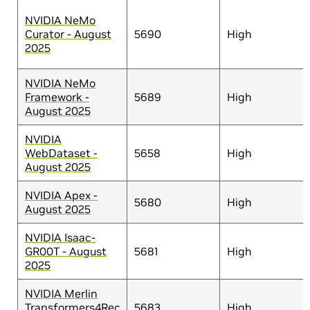
NVIDIA NeMo
Curator - August
5690
High
2025
NVIDIA NeMo
Framework -
5689
High
August 2025
NVIDIA
WebDataset -
5658
High
August 2025
NVIDIA Apex -
5680
High
August 2025
NVIDIA Isaac-
GR00T - August
5681
High
2025
NVIDIA Merlin
Transformers4Rec
5683
High