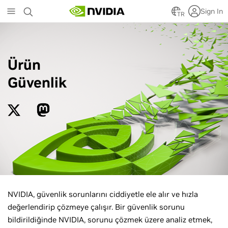
Skip
Sign In
to
TR
main
content
Ürün
Güvenlik
NVIDIA, güvenlik sorunlarını ciddiyetle ele alır ve hızla
değerlendirip çözmeye çalışır. Bir güvenlik sorunu
bildirildiğinde NVIDIA, sorunu çözmek üzere analiz etmek,