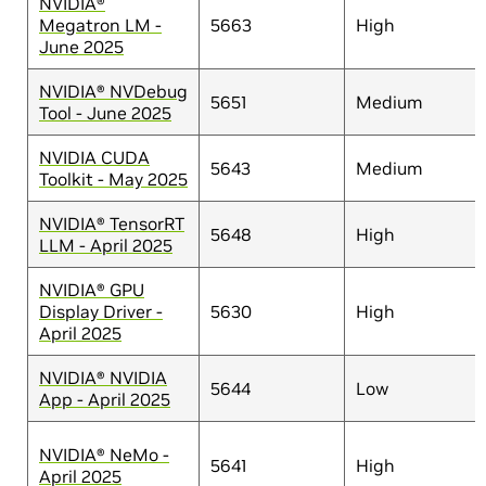
NVIDIA®
Megatron LM -
5663
High
June 2025
NVIDIA® NVDebug
5651
Medium
Tool - June 2025
NVIDIA CUDA
5643
Medium
Toolkit - May 2025
NVIDIA® TensorRT
5648
High
LLM - April 2025
NVIDIA® GPU
Display Driver -
5630
High
April 2025
NVIDIA® NVIDIA
5644
Low
App - April 2025
NVIDIA® NeMo -
5641
High
April 2025