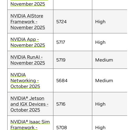
November 2025
NVIDIA AIStore
Framework -
5724
High
November 2025
NVIDIA App -
5717
High
November 2025
NVIDIA RunAI -
5719
Medium
November 2025
NVIDIA
Networking -
5684
Medium
October 2025
NVIDIA® Jetson
and IGX Devices -
5716
High
October 2025
NVIDIA® Isaac Sim
Framework -
5708
High