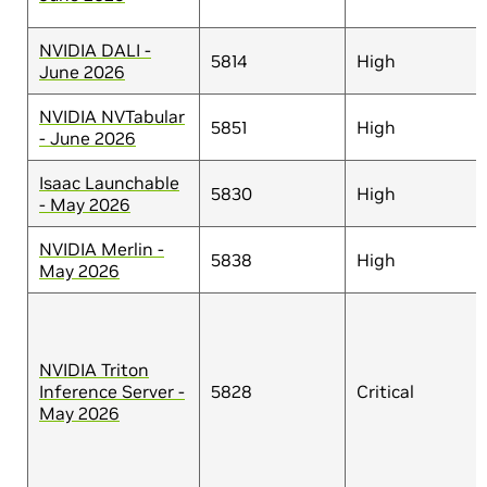
NVIDIA DALI -
5814
High
June 2026
NVIDIA NVTabular
5851
High
- June 2026
Isaac Launchable
5830
High
- May 2026
NVIDIA Merlin -
5838
High
May 2026
NVIDIA Triton
Inference Server -
5828
Critical
May 2026