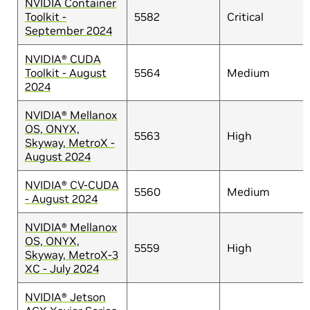
NVIDIA Container
Toolkit -
5582
Critical
September 2024
NVIDIA® CUDA
Toolkit - August
5564
Medium
2024
NVIDIA® Mellanox
OS, ONYX,
5563
High
Skyway, MetroX -
August 2024
NVIDIA® CV-CUDA
5560
Medium
- August 2024
NVIDIA® Mellanox
OS, ONYX,
5559
High
Skyway, MetroX-3
XC - July 2024
NVIDIA® Jetson