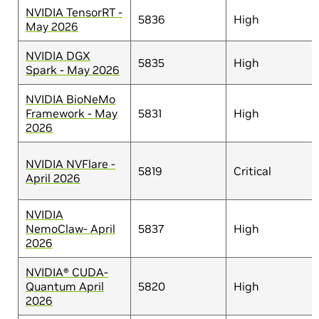
NVIDIA TensorRT -
5836
High
May 2026
NVIDIA DGX
5835
High
Spark - May 2026
NVIDIA BioNeMo
Framework - May
5831
High
2026
NVIDIA NVFlare -
5819
Critical
April 2026
NVIDIA
NemoClaw- April
5837
High
2026
NVIDIA® CUDA-
Quantum April
5820
High
2026