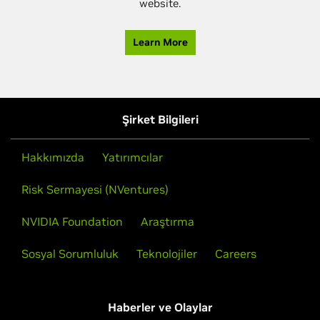
website.
Learn More
Şirket Bilgileri
Hakkımızda
Yatırımcılar
Risk Sermayesi (NVentures)
NVIDIA Foundation
Araştırma
Sosyal Sorumluluk
Teknolojiler
Careers
Haberler ve Olaylar