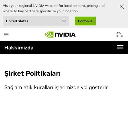
Visit your regional NVIDIA website for local content, pricing and
where to buy partners specific to your location.
Continue
Skip
to
TR
main
Hakkimizda
content
Şirket Politikaları
Sağlam etik kuralları işlerimizde yol gösterir.