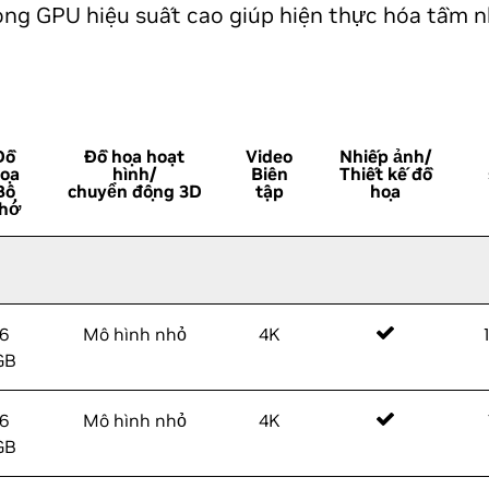
ng GPU hiệu suất cao giúp hiện thực hóa tầm nh
Đồ
Đồ họa hoạt
Video
Nhiếp ảnh/
ọa
hình/
Biên
Thiết kế đồ
Bộ
chuyển động 3D
tập
họa
hớ
6
Mô hình nhỏ
4K
GB
6
Mô hình nhỏ
4K
GB