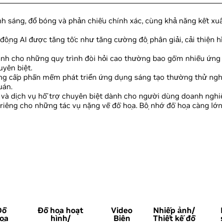
h sáng, đổ bóng và phản chiếu chính xác, cùng khả năng kết xu
động AI được tăng tốc như tăng cường độ phân giải, cải thiện 
nh cho những quy trình đòi hỏi cao thường bao gồm nhiều ứng 
yên biệt.
ng cấp phần mềm phát triển ứng dụng sáng tạo thường thử ng
uán.
 và dịch vụ hỗ trợ chuyên biệt dành cho người dùng doanh nghi
iêng cho những tác vụ nặng về đồ họa. Bộ nhớ đồ họa càng lớ
Đồ
Đồ họa hoạt
Video
Nhiếp ảnh/
ọa
hình/
Biên
Thiết kế đồ