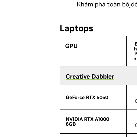
Khám phá toàn bộ dò
Laptops
GPU
GPU
h
n
Creative Dabbler
Creative Dabbler
GeForce RTX 5050
GeForce RTX 5050
NVIDIA RTX A1000
NVIDIA RTX A1000
6GB
6GB