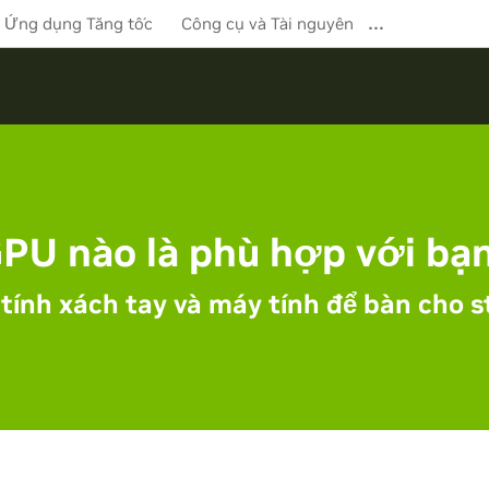
…
Ứng dụng Tăng tốc
Công cụ và Tài nguyên
PU nào là phù hợp với bạ
tính xách tay và máy tính để bàn cho s