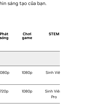
ìn sáng tạo của bạn.
Phát
Chơi
STEM
Dò
AI &
sóng
game
tia
Tensor
Nhân
Nhân
1080p
1080p
Sinh Viên
720p
1080p
Sinh Viên/
Pro