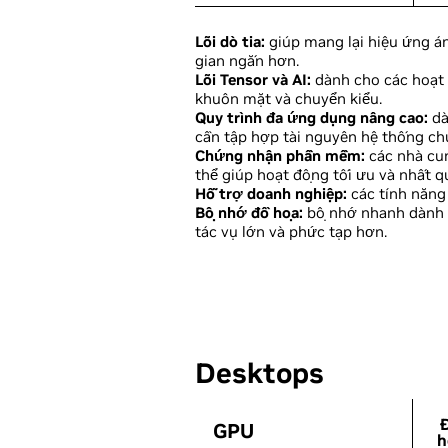
Lõi dò tia:
giúp mang lại hiệu ứng án
gian ngắn hơn.
Lõi Tensor và AI:
dành cho các hoạt 
khuôn mặt và chuyển kiểu.
Quy trình đa ứng dụng nâng cao:
dà
cần tập hợp tài nguyên hệ thống chu
Chứng nhận phần mềm:
các nhà cu
thể giúp hoạt động tối ưu và nhất q
Hỗ trợ doanh nghiệp:
các tính năng
Bộ nhớ đồ họa:
bộ nhớ nhanh dành r
tác vụ lớn và phức tạp hơn.
Desktops
GPU
GPU
h