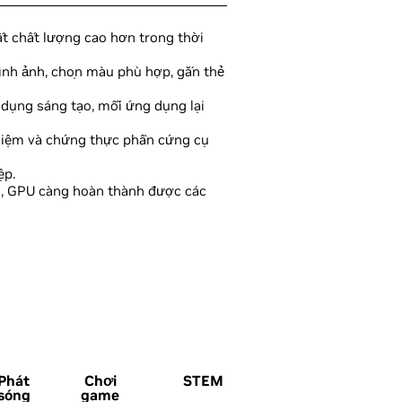
ất chất lượng cao hơn trong thời
hình ảnh, chọn màu phù hợp, gắn thẻ
dụng sáng tạo, mỗi ứng dụng lại
hiệm và chứng thực phần cứng cụ
ệp.
n, GPU càng hoàn thành được các
Phát
Chơi
STEM
Dò
AI &
sóng
game
tia
Tensor