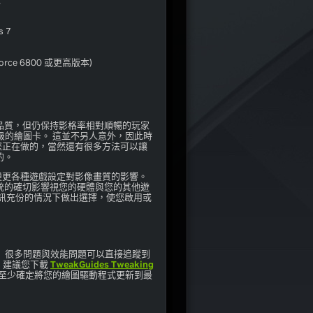
：
s 7
orce 6800 或更高版本)
的品質，但仍保持影格率相對順暢的玩家
更高等級的繪圖卡。 這並不另人意外，因此時
解您正在做的，當然還有很多方法可以讓
的。
出變更各種遊戲設定對影像畫質的影響。
統的確切影響視您的硬體與您的其他遊
訊充份的情況下做出選擇，使您啟用或
法。 很多問題與效能問題可以直接追蹤到
素，建議您下載
TweakGuides Tweaking
優化。 至少確定將您的繪圖驅動程式更新到最