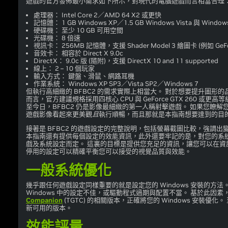
遊戲的官方發佈最小需求如下所示，對現代的電腦遊戲而言相當合理
處理器： Intel Core 2／AMD 64 X2 或更快
記憶體： 1 GB Windows XP／1.5 GB Windows Vista 與 Window
硬碟機： 至少 10 GB 可用空間
光碟機： 8 倍速
視訊卡： 256MB 記憶體，支援 Shader Model 3 繪圖卡 (例如 GeF
音效卡： 相容於 Direct X 9.0c
DirectX： 9.0c 版 (隨附)，支援 DirectX 10 and 11 supported
線上： 2 – 10 個玩家
輸入方式： 鍵盤、滑鼠、網路耳機
作業系統： Windows XP SP3／Vista SP2／Windows 7
但執行高細緻的 BFBC2 的需求實際上相當大。 對於想要提升圖形
而言，官方建議規格採用四核心 CPU 與 GeForce GTX 260 或
至今日，BFBC2 仍是影像最細緻的第一人稱射擊遊戲。 如果您瞭
遊戲影像看起來更美觀
且
執行順暢，而且那就是本指南想要達到的目
接著是 BFBC2 的遊戲設定的完整說明，包括螢幕截圖比較，強調
本指南還有提供每個設定的效能資訊，此外還要牢記的是，對您的系
戲及系統設定而定。 這裏的目標是提供您充足的資訊，讓您可以在資
停用的設定可以精確平衡您可以接受的視覺品質與效能。
一般系統優化
幾乎跟任何遊戲設定同樣重要的就是設定您的 Windows 安裝的方
Windows 中的設定不佳，或驅動程式過期與配置不當。 基於此因
Companion
(TGTC) 的相關版本，正確將您的 Windows 安裝
新可用的版本。
效能評量