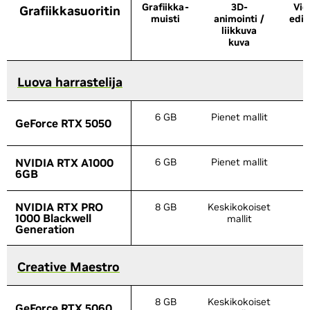
Grafiikka-
3D-
Vid
Grafiikkasuoritin
Grafiikkasuoritin
muisti
animointi /
edit
liikkuva
kuva
Luova harrastelija
Luova harrastelija
6 GB
Pienet mallit
4
GeForce RTX 5050
GeForce RTX 5050
NVIDIA RTX A1000
NVIDIA RTX A1000
6 GB
Pienet mallit
4
6GB
6GB
NVIDIA RTX PRO
NVIDIA RTX PRO
8 GB
Keskikokoiset
4
1000 Blackwell
1000 Blackwell
mallit
Generation
Generation
Creative Maestro
Creative Maestro
8 GB
Keskikokoiset
6
GeForce RTX 5060
GeForce RTX 5060