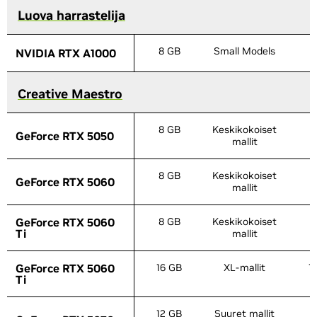
Luova harrastelija
Luova harrastelija
8 GB
Small Models
6
NVIDIA RTX A1000
NVIDIA RTX A1000
Creative Maestro
Creative Maestro
8 GB
Keskikokoiset
6
GeForce RTX 5050
GeForce RTX 5050
mallit
8 GB
Keskikokoiset
6
GeForce RTX 5060
GeForce RTX 5060
mallit
GeForce RTX 5060
GeForce RTX 5060
8 GB
Keskikokoiset
6
Ti
Ti
mallit
GeForce RTX 5060
GeForce RTX 5060
16 GB
XL-mallit
1
Ti
Ti
12 GB
Suuret mallit
8