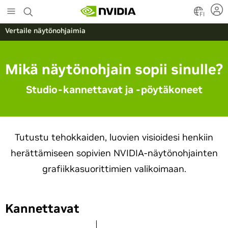
Skip
to
FI
main
Vertaile näytönohjaimia
content
Mikä näytönohjain sopii sinulle?
Studio-kannettavat ja -pöytäkoneet
Tutustu tehokkaiden, luovien visioidesi henkiin
herättämiseen sopivien NVIDIA-näytönohjainten
grafiikkasuorittimien valikoimaan.
Kannettavat