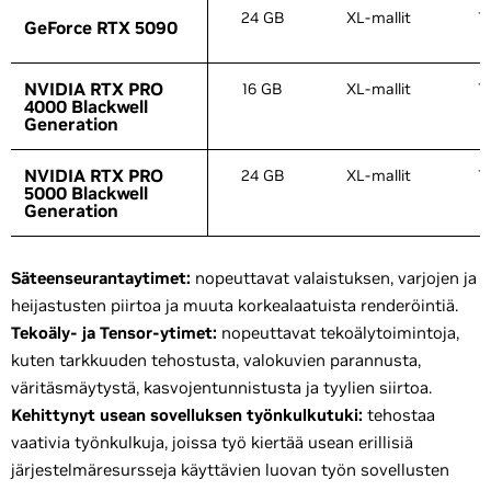
24 GB
XL-mallit
1
GeForce RTX 5090
GeForce RTX 5090
NVIDIA RTX PRO
NVIDIA RTX PRO
16 GB
XL-mallit
1
4000 Blackwell
4000 Blackwell
Generation
Generation
NVIDIA RTX PRO
NVIDIA RTX PRO
24 GB
XL-mallit
1
5000 Blackwell
5000 Blackwell
Generation
Generation
Säteenseurantaytimet:
nopeuttavat valaistuksen, varjojen ja
heijastusten piirtoa ja muuta korkealaatuista renderöintiä.
Tekoäly- ja Tensor-ytimet:
nopeuttavat tekoälytoimintoja,
kuten tarkkuuden tehostusta, valokuvien parannusta,
väritäsmäytystä, kasvojentunnistusta ja tyylien siirtoa.
Kehittynyt usean sovelluksen työnkulkutuki:
tehostaa
vaativia työnkulkuja, joissa työ kiertää usean erillisiä
järjestelmäresursseja käyttävien luovan työn sovellusten