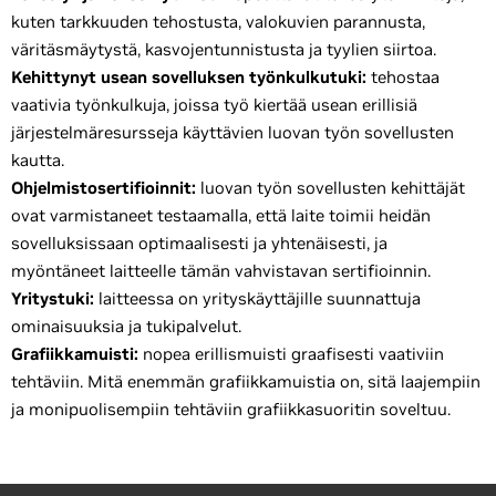
kuten tarkkuuden tehostusta, valokuvien parannusta,
väritäsmäytystä, kasvojentunnistusta ja tyylien siirtoa.
Kehittynyt usean sovelluksen työnkulkutuki:
tehostaa
vaativia työnkulkuja, joissa työ kiertää usean erillisiä
järjestelmäresursseja käyttävien luovan työn sovellusten
kautta.
Ohjelmistosertifioinnit:
luovan työn sovellusten kehittäjät
ovat varmistaneet testaamalla, että laite toimii heidän
sovelluksissaan optimaalisesti ja yhtenäisesti, ja
myöntäneet laitteelle tämän vahvistavan sertifioinnin.
Yritystuki:
laitteessa on yrityskäyttäjille suunnattuja
ominaisuuksia ja tukipalvelut.
Grafiikkamuisti:
nopea erillismuisti graafisesti vaativiin
tehtäviin. Mitä enemmän grafiikkamuistia on, sitä laajempiin
ja monipuolisempiin tehtäviin grafiikkasuoritin soveltuu.