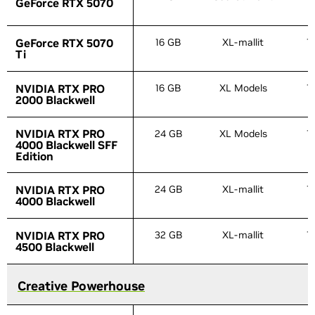
GeForce RTX 5070
GeForce RTX 5070
GeForce RTX 5070
GeForce RTX 5070
16 GB
XL-mallit
1
Ti
Ti
NVIDIA RTX PRO
NVIDIA RTX PRO
16 GB
XL Models
1
2000 Blackwell
2000 Blackwell
NVIDIA RTX PRO
NVIDIA RTX PRO
24 GB
XL Models
1
4000 Blackwell SFF
4000 Blackwell SFF
Edition
Edition
NVIDIA RTX PRO
NVIDIA RTX PRO
24 GB
XL-mallit
1
4000 Blackwell
4000 Blackwell
NVIDIA RTX PRO
NVIDIA RTX PRO
32 GB
XL-mallit
1
4500 Blackwell
4500 Blackwell
Creative Powerhouse
Creative Powerhouse