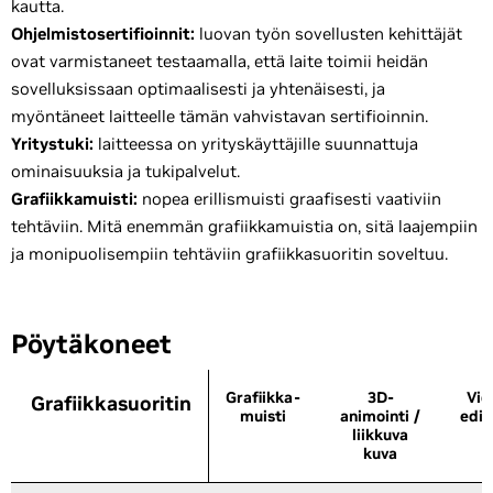
kautta.
Ohjelmistosertifioinnit:
luovan työn sovellusten kehittäjät
ovat varmistaneet testaamalla, että laite toimii heidän
sovelluksissaan optimaalisesti ja yhtenäisesti, ja
myöntäneet laitteelle tämän vahvistavan sertifioinnin.
Yritystuki:
laitteessa on yrityskäyttäjille suunnattuja
ominaisuuksia ja tukipalvelut.
Grafiikkamuisti:
nopea erillismuisti graafisesti vaativiin
tehtäviin. Mitä enemmän grafiikkamuistia on, sitä laajempiin
ja monipuolisempiin tehtäviin grafiikkasuoritin soveltuu.
Pöytäkoneet
Grafiikka-
3D-
Vid
Grafiikkasuoritin
Grafiikkasuoritin
muisti
animointi /
edit
liikkuva
kuva