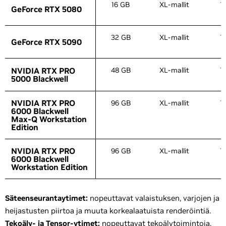
16 GB
XL-mallit
1
GeForce RTX 5080
GeForce RTX 5080
32 GB
XL-mallit
1
GeForce RTX 5090
GeForce RTX 5090
NVIDIA RTX PRO
NVIDIA RTX PRO
48 GB
XL-mallit
1
5000 Blackwell
5000 Blackwell
NVIDIA RTX PRO
NVIDIA RTX PRO
96 GB
XL-mallit
1
6000 Blackwell
6000 Blackwell
Max-Q Workstation
Max-Q Workstation
Edition
Edition
NVIDIA RTX PRO
NVIDIA RTX PRO
96 GB
XL-mallit
1
6000 Blackwell
6000 Blackwell
Workstation Edition
Workstation Edition
Säteenseurantaytimet:
nopeuttavat valaistuksen, varjojen ja
heijastusten piirtoa ja muuta korkealaatuista renderöintiä.
Tekoäly- ja Tensor-ytimet:
nopeuttavat tekoälytoimintoja,