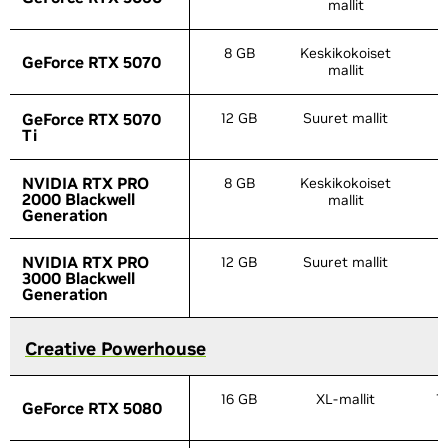
mallit
8 GB
Keskikokoiset
6
GeForce RTX 5070
GeForce RTX 5070
mallit
GeForce RTX 5070
GeForce RTX 5070
12 GB
Suuret mallit
8
Ti
Ti
NVIDIA RTX PRO
NVIDIA RTX PRO
8 GB
Keskikokoiset
6
2000 Blackwell
2000 Blackwell
mallit
Generation
Generation
NVIDIA RTX PRO
NVIDIA RTX PRO
12 GB
Suuret mallit
8
3000 Blackwell
3000 Blackwell
Generation
Generation
Creative Powerhouse
Creative Powerhouse
16 GB
XL-mallit
1
GeForce RTX 5080
GeForce RTX 5080